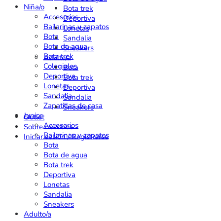
Niña/o
Bota trek
Accesorios
Deportiva
Bailarinas y zapatos
Lonetas
Bota
Sandalia
Bota de agua
Sneakers
Bota trek
Adulto/a
Colegiales
Bota
Deportiva
Bota trek
Lonetas
Deportiva
Sandalia
Sandalia
Zapatillas de casa
Sneakers
Junior
Outlet
Accesorios
Sobre nosotros
Bailarinas y zapatos
Iniciar sesión / Registrarse
Bota
Bota de agua
Bota trek
Deportiva
Lonetas
Sandalia
Sneakers
Adulto/a