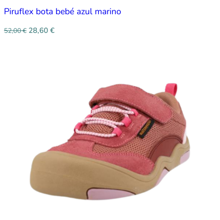
Piruflex bota bebé azul marino
28,60
€
52,00
€