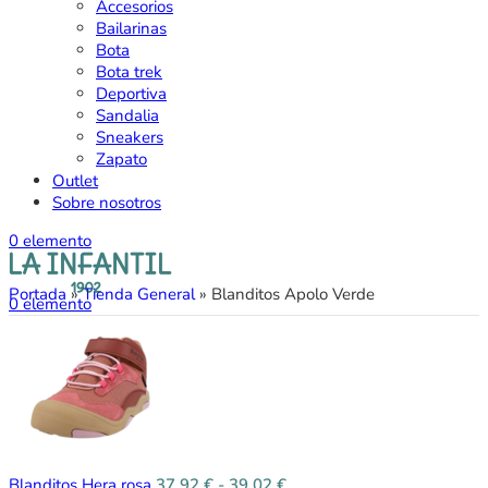
Accesorios
Bailarinas
Bota
Bota trek
Deportiva
Sandalia
Sneakers
Zapato
Outlet
Sobre nosotros
0
elemento
Portada
»
Tienda General
»
Blanditos Apolo Verde
0
elemento
Blanditos Hera rosa
37,92
€
-
39,02
€