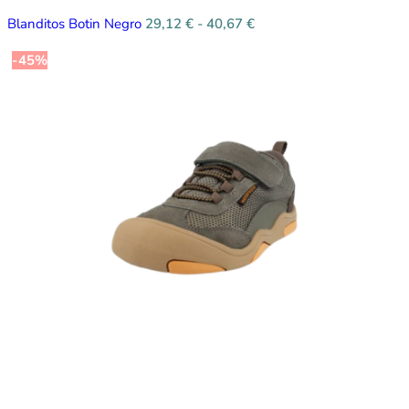
Blanditos Botin Negro
29,12
€
-
40,67
€
-45%