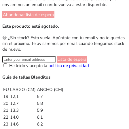
enviaremos un email cuando vuelva a estar disponible.
Abandonar lista de espera
Este producto está agotado.
😅 ¿Sin stock? Esto vuela. Apúntate con tu email y no te quedes
sin el próximo. Te avisaremos por email cuando tengamos stock
de nuevo.
Lista de espera
He leído y acepto la
política de privacidad
Guia de tallas Blanditos
EU
LARGO (CM)
ANCHO (CM)
19
12,1
5,7
20
12,7
5,8
21
13,3
5,9
22
14,0
6,1
23
14,6
6,2