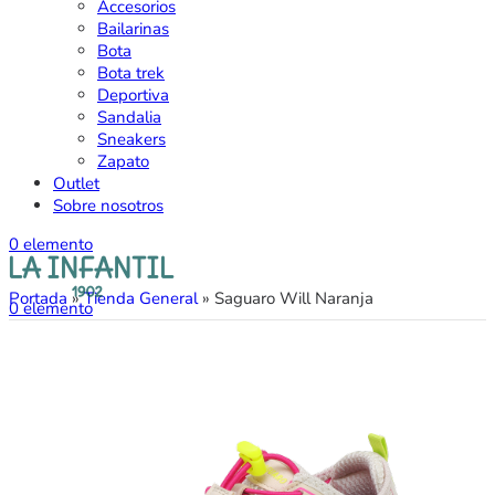
Accesorios
Bailarinas
Bota
Bota trek
Deportiva
Sandalia
Sneakers
Zapato
Outlet
Sobre nosotros
0
elemento
Portada
»
Tienda General
»
Saguaro Will Naranja
0
elemento