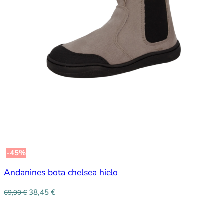
-45%
Andanines bota chelsea hielo
38,45
€
69,90
€