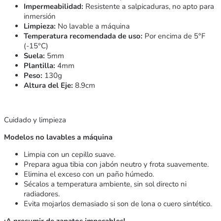
Impermeabilidad:
Resistente a salpicaduras, no apto para
inmersión
Limpieza:
No lavable a máquina
Temperatura recomendada de uso:
Por encima de 5°F
(-15°C)
Suela:
5mm
Plantilla:
4mm
Peso:
130g
Altura del Eje:
8.9cm
Cuidado y limpieza
Modelos no lavables a máquina
Limpia con un cepillo suave.
Prepara agua tibia con jabón neutro y frota suavemente.
Elimina el exceso con un paño húmedo.
Sécalos a temperatura ambiente, sin sol directo ni
radiadores.
Evita mojarlos demasiado si son de lona o cuero sintético.
¡A presumir de zapatos impecables!