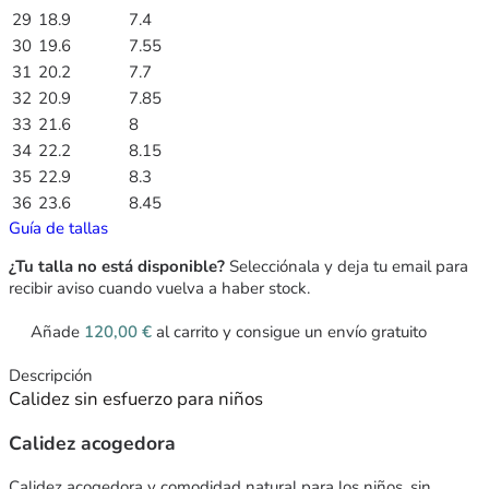
29
18.9
7.4
30
19.6
7.55
31
20.2
7.7
32
20.9
7.85
33
21.6
8
34
22.2
8.15
35
22.9
8.3
36
23.6
8.45
Guía de tallas
¿Tu talla no está disponible?
Selecciónala y deja tu email para
recibir aviso cuando vuelva a haber stock.
Añade
120,00
€
al carrito y consigue un envío gratuito
Descripción
Calidez sin esfuerzo para niños
Calidez acogedora
Calidez acogedora y comodidad natural para los niños, sin