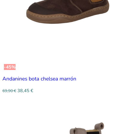
-45%
Andanines bota chelsea marrón
38,45
€
69,90
€