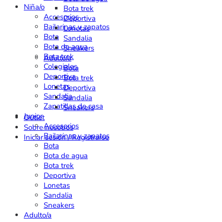
Niña/o
Bota trek
Accesorios
Deportiva
Bailarinas y zapatos
Lonetas
Bota
Sandalia
Bota de agua
Sneakers
Bota trek
Adulto/a
Colegiales
Bota
Deportiva
Bota trek
Lonetas
Deportiva
Sandalia
Sandalia
Zapatillas de casa
Sneakers
Junior
Outlet
Accesorios
Sobre nosotros
Bailarinas y zapatos
Iniciar sesión / Registrarse
Bota
Bota de agua
Bota trek
Deportiva
Lonetas
Sandalia
Sneakers
Adulto/a