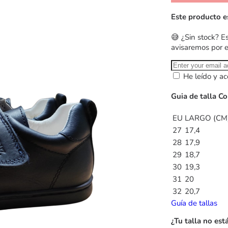
Este producto e
😅 ¿Sin stock? E
avisaremos por 
He leído y ac
Guia de talla Co
EU
LARGO (CM
27
17,4
28
17,9
29
18,7
30
19,3
31
20
32
20,7
Guía de tallas
¿Tu talla no est