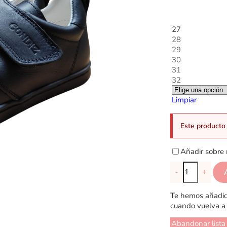
27
28
29
30
31
32
Limpiar
Este producto 
Añadir sobre 
-
+
Te hemos añadido
cuando vuelva a 
Abandonar lista