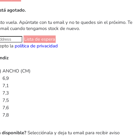
stá agotado.
sto vuela. Apúntate con tu email y no te quedes sin el próximo. Te
email cuando tengamos stock de nuevo.
Lista de espera
epto la
política de privacidad
ndiz
)
ANCHO (CM)
6,9
7,1
7,3
7,5
7,6
7,8
á disponible?
Selecciónala y deja tu email para recibir aviso