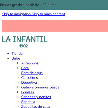
Envíos gratis
a partir de 120 euros
Skip to navigation
Skip to main content
Tienda
Bebé
Accesorios
Bota
Bota de agua
Calcetines
Deportiva
Gateo y primeros pasos
Lonetas
Sabrinas y pepitos
Sandalia
Zapatillas de casa