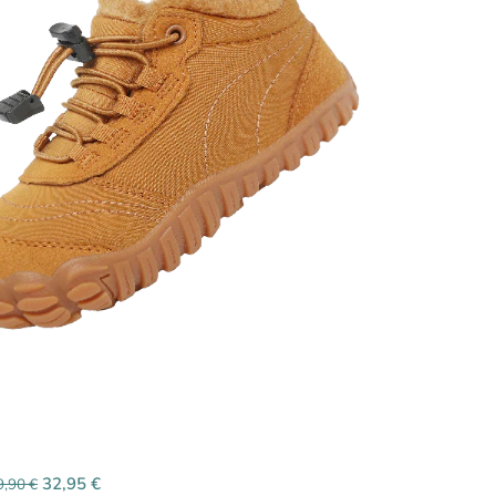
32,95
€
9,90
€