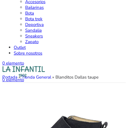
Accesorios
Bailarinas
Bota
Bota trek
Deportiva
Sandalia
Sneakers
Zapato
Outlet
Sobre nosotros
0
elemento
Portada
»
Tienda General
»
Blanditos Dallas taupe
0
elemento