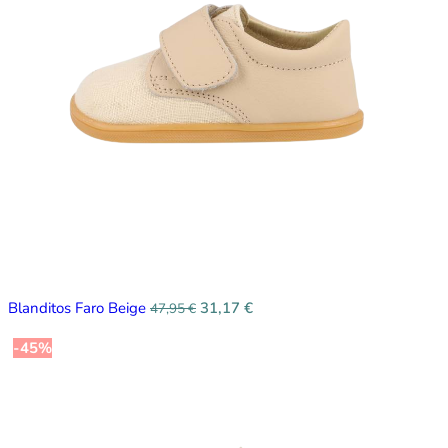
Blanditos Faro Beige
31,17
€
47,95
€
-45%