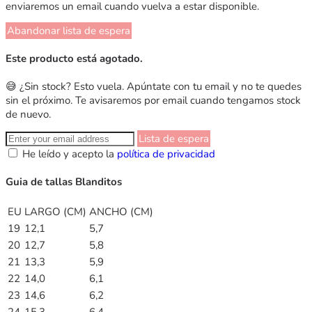
enviaremos un email cuando vuelva a estar disponible.
Abandonar lista de espera
Este producto está agotado.
😅 ¿Sin stock? Esto vuela. Apúntate con tu email y no te quedes
sin el próximo. Te avisaremos por email cuando tengamos stock
de nuevo.
Lista de espera
He leído y acepto la
política de privacidad
Guia de tallas Blanditos
EU
LARGO (CM)
ANCHO (CM)
19
12,1
5,7
20
12,7
5,8
21
13,3
5,9
22
14,0
6,1
23
14,6
6,2
24
15,3
6,4