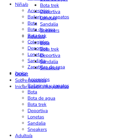
Niña/o
Bota trek
Accesorios
Deportiva
Bailarinas y zapatos
Lonetas
Bota
Sandalia
Bota de agua
Sneakers
Bota trek
Adulto/a
Colegiales
Bota
Deportiva
Bota trek
Lonetas
Deportiva
Sandalia
Sandalia
Zapatillas de casa
Sneakers
Junior
Outlet
Accesorios
Sobre nosotros
Bailarinas y zapatos
Iniciar sesión / Registrarse
Bota
Bota de agua
Bota trek
Deportiva
Lonetas
Sandalia
Sneakers
Adulto/a