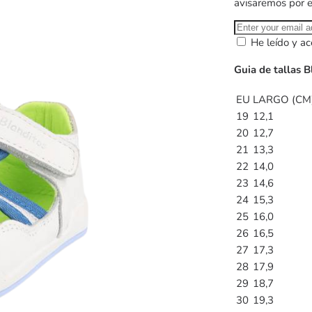
avisaremos por 
He leído y ac
Guia de tallas B
EU
LARGO (CM
19
12,1
20
12,7
21
13,3
22
14,0
23
14,6
24
15,3
25
16,0
26
16,5
27
17,3
28
17,9
29
18,7
30
19,3