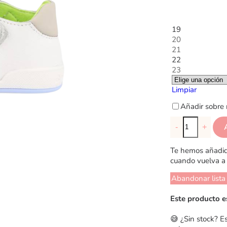
19
20
21
22
23
Limpiar
Añadir sobre 
-
+
Te hemos añadido
cuando vuelva a 
Abandonar lista
Este producto e
😅 ¿Sin stock? E