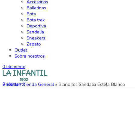
Accesorios
Bailarinas
Bota
Bota trek
Deportiva
Sandalia
Sneakers
Zapato
Outlet
Sobre nosotros
0
elemento
0
elemento
Portada
»
Tienda General
»
Blanditos Sandalia Estela Blanco