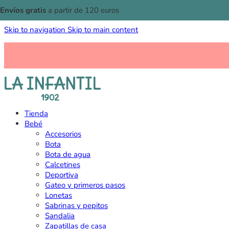
Envíos gratis
a partir de 120 euros
Skip to navigation
Skip to main content
Tienda
Bebé
Accesorios
Bota
Bota de agua
Calcetines
Deportiva
Gateo y primeros pasos
Lonetas
Sabrinas y pepitos
Sandalia
Zapatillas de casa