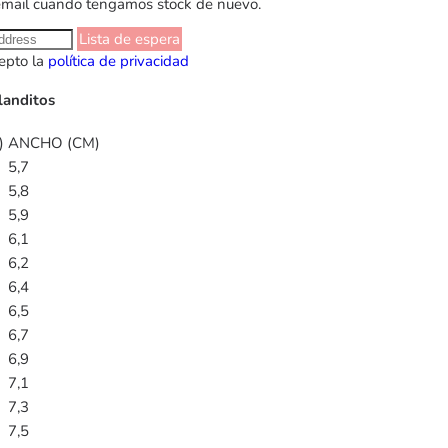
email cuando tengamos stock de nuevo.
Lista de espera
epto la
política de privacidad
landitos
)
ANCHO (CM)
5,7
5,8
5,9
6,1
6,2
6,4
6,5
6,7
6,9
7,1
7,3
7,5