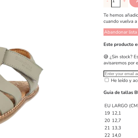
-
+
Te hemos añadido
cuando vuelva a 
Abandonar lista
Este producto e
😅 ¿Sin stock? E
avisaremos por 
He leído y ac
Guia de tallas B
EU
LARGO (CM
19
12,1
20
12,7
21
13,3
22
14,0