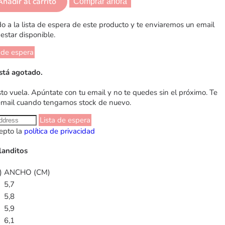
Añadir al carrito
Comprar ahora
 a la lista de espera de este producto y te enviaremos un email
estar disponible.
 de espera
stá agotado.
sto vuela. Apúntate con tu email y no te quedes sin el próximo. Te
email cuando tengamos stock de nuevo.
Lista de espera
epto la
política de privacidad
landitos
)
ANCHO (CM)
5,7
5,8
5,9
6,1