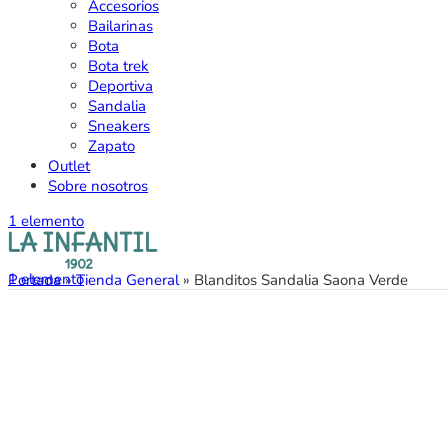
Accesorios
Bailarinas
Bota
Bota trek
Deportiva
Sandalia
Sneakers
Zapato
Outlet
Sobre nosotros
1
elemento
1
elemento
Portada
»
Tienda General
»
Blanditos Sandalia Saona Verde