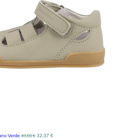
eano Verde
32,37
€
49,80
€