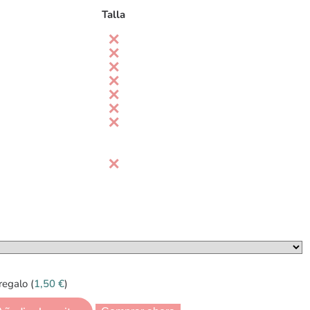
Talla
regalo (
1,50
€
)