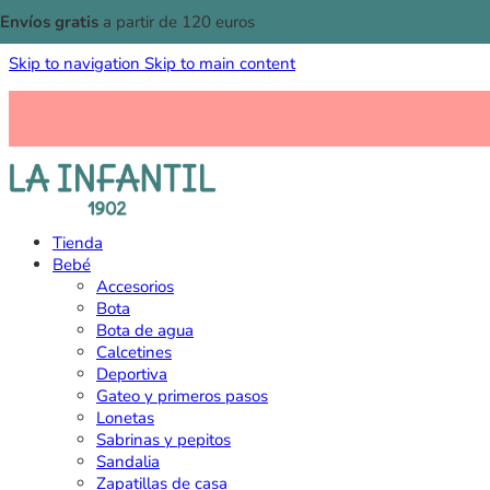
Envíos gratis
a partir de 120 euros
Skip to navigation
Skip to main content
Tienda
Bebé
Accesorios
Bota
Bota de agua
Calcetines
Deportiva
Gateo y primeros pasos
Lonetas
Sabrinas y pepitos
Sandalia
Zapatillas de casa