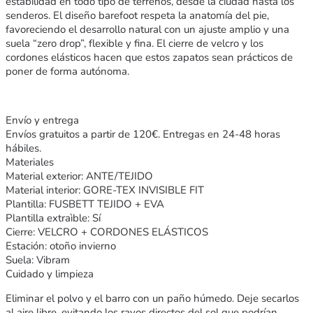
estabilidad en todo tipo de terrenos, desde la ciudad hasta los
senderos. El diseño barefoot respeta la anatomía del pie,
favoreciendo el desarrollo natural con un ajuste amplio y una
suela “zero drop”, flexible y fina. El cierre de velcro y los
cordones elásticos hacen que estos zapatos sean prácticos de
poner de forma autónoma.
Envío y entrega
Envíos gratuitos a partir de 120€. Entregas en 24-48 horas
hábiles.
Materiales
Material exterior: ANTE/TEJIDO
Material interior: GORE-TEX INVISIBLE FIT
Plantilla: FUSBETT TEJIDO + EVA
Plantilla extraìble: Sí
Cierre: VELCRO + CORDONES ELÁSTICOS
Estación: otoño invierno
Suela: Vibram
Cuidado y limpieza
Eliminar el polvo y el barro con un paño húmedo. Deje secarlos
al aire libre, evitando los rayos directos del sol que podrían