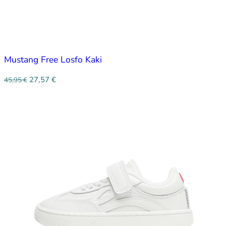
Mustang Free Losfo Kaki
27,57
€
45,95
€