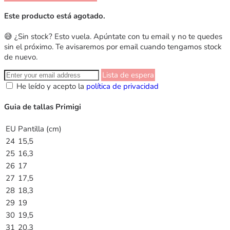
Este producto está agotado.
😅 ¿Sin stock? Esto vuela. Apúntate con tu email y no te quedes
sin el próximo. Te avisaremos por email cuando tengamos stock
de nuevo.
Lista de espera
He leído y acepto la
política de privacidad
Guia de tallas Primigi
EU
Pantilla (cm)
24
15,5
25
16,3
26
17
27
17,5
28
18,3
29
19
30
19,5
31
20,3