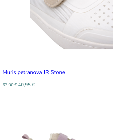
Muris petranova JR Stone
40,95
€
63,00
€