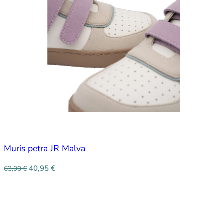
Muris petra JR Malva
40,95
€
63,00
€