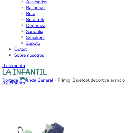
Accesorios
Bailarinas
Bota
Bota trek
Deportiva
Sandalia
Sneakers
Zapato
Outlet
Sobre nosotros
0
elemento
Portada
»
Tienda General
»
Primigi Barefoot deportiva arancio
0
elemento