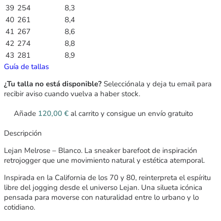
39
254
8,3
40
261
8,4
41
267
8,6
42
274
8,8
43
281
8,9
Guía de tallas
¿Tu talla no está disponible?
Selecciónala y deja tu email para
recibir aviso cuando vuelva a haber stock.
Añade
120,00
€
al carrito y consigue un envío gratuito
Descripción
Lejan Melrose – Blanco. La sneaker barefoot de inspiración
retrojogger que une movimiento natural y estética atemporal.
Inspirada en la California de los 70 y 80, reinterpreta el espíritu
libre del jogging desde el universo Lejan. Una silueta icónica
pensada para moverse con naturalidad entre lo urbano y lo
cotidiano.