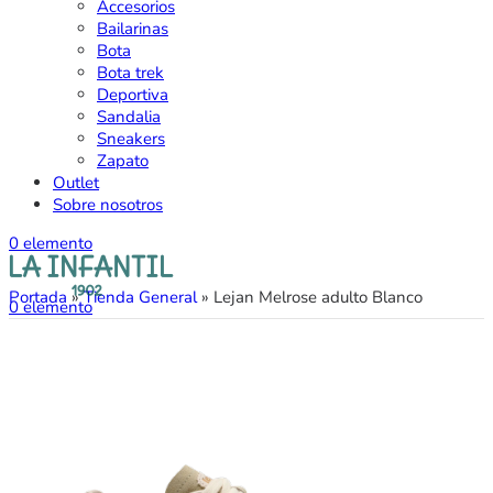
Accesorios
Bailarinas
Bota
Bota trek
Deportiva
Sandalia
Sneakers
Zapato
Outlet
Sobre nosotros
0
elemento
Portada
»
Tienda General
»
Lejan Melrose adulto Blanco
0
elemento