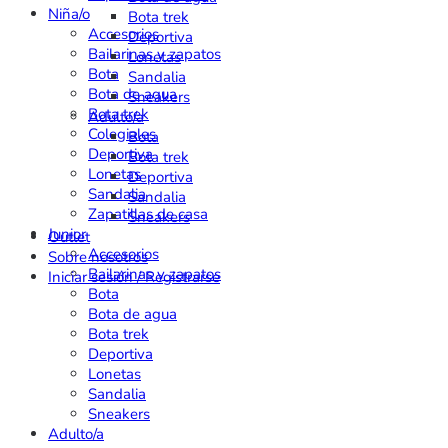
Niña/o
Bota trek
Accesorios
Deportiva
Bailarinas y zapatos
Lonetas
Bota
Sandalia
Bota de agua
Sneakers
Bota trek
Adulto/a
Colegiales
Bota
Deportiva
Bota trek
Lonetas
Deportiva
Sandalia
Sandalia
Zapatillas de casa
Sneakers
Junior
Outlet
Accesorios
Sobre nosotros
Bailarinas y zapatos
Iniciar sesión / Registrarse
Bota
Bota de agua
Bota trek
Deportiva
Lonetas
Sandalia
Sneakers
Adulto/a