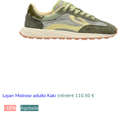
Lejan Melrose adulto Kaki
110,50
€
130,00
€
-15%
Agotado