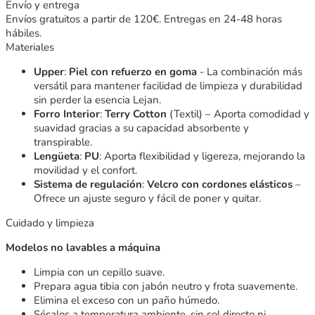
Envío y entrega
Envíos gratuitos a partir de 120€. Entregas en 24-48 horas
hábiles.
Materiales
Upper
:
Piel
con refuerzo en goma
- La combinación más
versátil para mantener facilidad de limpieza y durabilidad
sin perder la esencia Lejan.
Forro Interior
:
Terry Cotton
(Textil) – Aporta comodidad y
suavidad gracias a su capacidad absorbente y
transpirable.
Lengüeta
:
PU
: Aporta flexibilidad y ligereza, mejorando la
movilidad y el confort.
Sistema de regulación
:
Velcro con cordones elásticos
–
Ofrece un ajuste seguro y fácil de poner y quitar.
Cuidado y limpieza
Modelos no lavables a máquina
Limpia con un cepillo suave.
Prepara agua tibia con jabón neutro y frota suavemente.
Elimina el exceso con un paño húmedo.
Sécalos a temperatura ambiente, sin sol directo ni