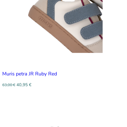
Muris petra JR Ruby Red
40,95
€
63,00
€