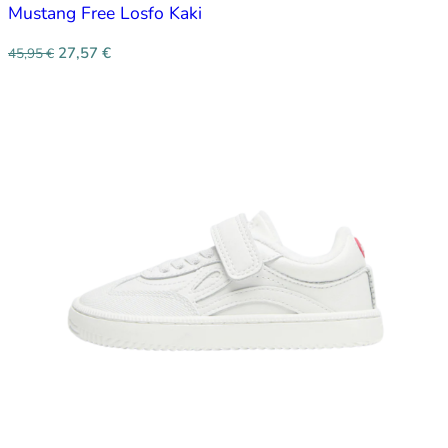
Mustang Free Losfo Kaki
27,57
€
45,95
€