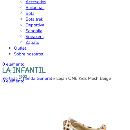
Accesorios
Bailarinas
Bota
Bota trek
Deportiva
Sandalia
Sneakers
Zapato
Outlet
Sobre nosotros
0
elemento
Portada
»
Tienda General
»
Lejan ONE Kids Mesh Beige
0
elemento