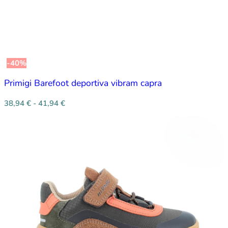
-40%
Primigi Barefoot deportiva vibram capra
38,94
€
-
41,94
€