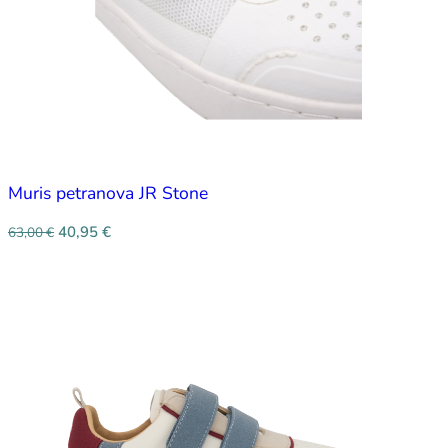
Muris petranova JR Stone
40,95
€
63,00
€