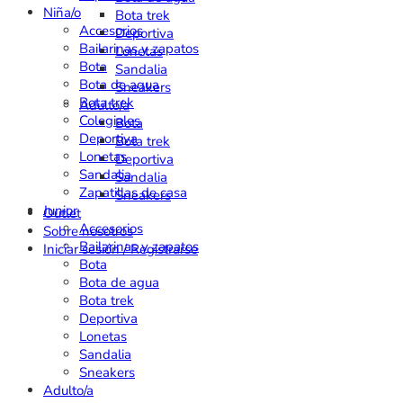
Niña/o
Bota trek
Accesorios
Deportiva
Bailarinas y zapatos
Lonetas
Bota
Sandalia
Bota de agua
Sneakers
Bota trek
Adulto/a
Colegiales
Bota
Deportiva
Bota trek
Lonetas
Deportiva
Sandalia
Sandalia
Zapatillas de casa
Sneakers
Junior
Outlet
Accesorios
Sobre nosotros
Bailarinas y zapatos
Iniciar sesión / Registrarse
Bota
Bota de agua
Bota trek
Deportiva
Lonetas
Sandalia
Sneakers
Adulto/a