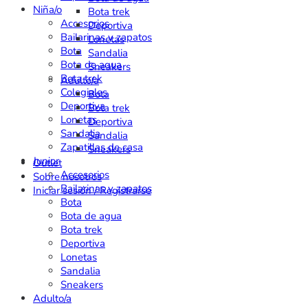
Niña/o
Bota trek
Accesorios
Deportiva
Bailarinas y zapatos
Lonetas
Bota
Sandalia
Bota de agua
Sneakers
Bota trek
Adulto/a
Colegiales
Bota
Deportiva
Bota trek
Lonetas
Deportiva
Sandalia
Sandalia
Zapatillas de casa
Sneakers
Junior
Outlet
Accesorios
Sobre nosotros
Bailarinas y zapatos
Iniciar sesión / Registrarse
Bota
Bota de agua
Bota trek
Deportiva
Lonetas
Sandalia
Sneakers
Adulto/a