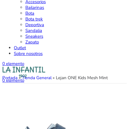
Accesorios
Bailarinas
Bota
Bota trek
Deportiva
Sandalia
Sneakers
Zapato
Outlet
Sobre nosotros
0
elemento
Portada
»
Tienda General
»
Lejan ONE Kids Mesh Mint
0
elemento