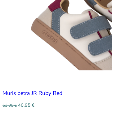
Muris petra JR Ruby Red
40,95
€
63,00
€