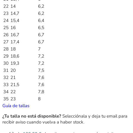
22
14
6,2
23
14,7
6,2
24
15,4
6,4
25
16
6,5
26
16,7
6,7
27
17,4
6,7
28
18
7
29
18,6
7,2
30
19,3
7,2
31
20
7,5
32
21
7,6
33
21,5
7,6
34
22
7,8
35
23
8
Guía de tallas
¿Tu talla no está disponible?
Selecciónala y deja tu email para
recibir aviso cuando vuelva a haber stock.