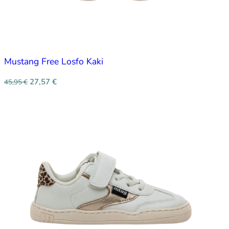
Mustang Free Losfo Kaki
27,57
€
45,95
€