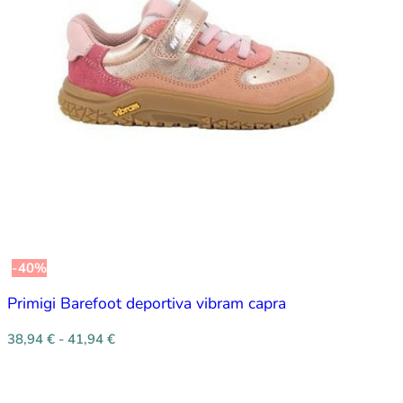
-40%
Primigi Barefoot deportiva vibram capra
38,94
€
-
41,94
€