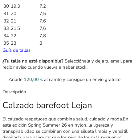
30
19,3
7,2
31
20
7,5
32
21
7,6
33
21,5
7,6
34
22
7,8
35
23
8
Guía de tallas
¿Tu talla no está disponible?
Selecciónala y deja tu email para
recibir aviso cuando vuelva a haber stock.
Añade
120,00
€
al carrito y consigue un envío gratuito
Descripción
Calzado barefoot Lejan
El calzado respetuoso que combina salud, cuidado y moda.En
esta edición Spring Summer 26 en nylon, la ligereza y
transpirabilidad se combinan con una silueta limpia y versátil,
diseñada para asegurar que los pies de los más pequeños