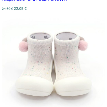
22,05
€
24,50
€