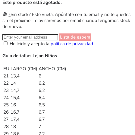
Este producto está agotado.
😅 ¿Sin stock? Esto vuela. Apúntate con tu email y no te quedes
sin el próximo. Te avisaremos por email cuando tengamos stock
de nuevo.
Lista de espera
He leído y acepto la
política de privacidad
Guia de tallas Lejan Niños
EU
LARGO (CM)
ANCHO (CM)
21
13,4
6
22
14
6,2
23
14,7
6,2
24
15,4
6,4
25
16
6,5
26
16,7
6,7
27
17,4
6,7
28
18
7
29
18,6
7,2