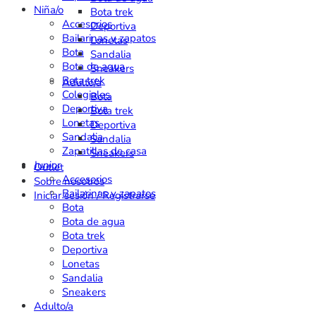
Niña/o
Bota trek
Accesorios
Deportiva
Bailarinas y zapatos
Lonetas
Bota
Sandalia
Bota de agua
Sneakers
Bota trek
Adulto/a
Colegiales
Bota
Deportiva
Bota trek
Lonetas
Deportiva
Sandalia
Sandalia
Zapatillas de casa
Sneakers
Junior
Outlet
Accesorios
Sobre nosotros
Bailarinas y zapatos
Iniciar sesión / Registrarse
Bota
Bota de agua
Bota trek
Deportiva
Lonetas
Sandalia
Sneakers
Adulto/a