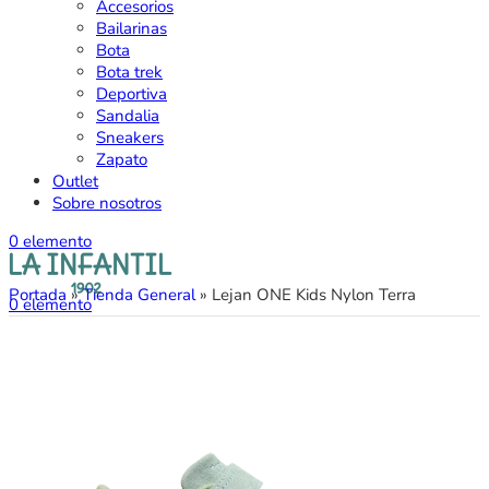
Accesorios
Bailarinas
Bota
Bota trek
Deportiva
Sandalia
Sneakers
Zapato
Outlet
Sobre nosotros
0
elemento
Portada
»
Tienda General
»
Lejan ONE Kids Nylon Terra
0
elemento