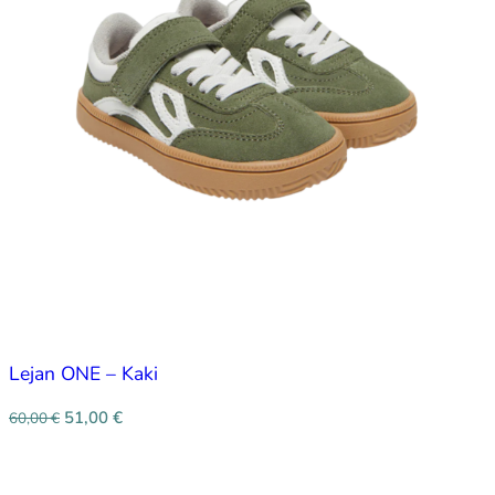
Lejan ONE – Kaki
51,00
€
60,00
€