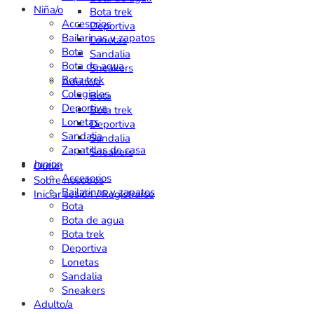
Niña/o
Bota trek
Accesorios
Deportiva
Bailarinas y zapatos
Lonetas
Bota
Sandalia
Bota de agua
Sneakers
Bota trek
Adulto/a
Colegiales
Bota
Deportiva
Bota trek
Lonetas
Deportiva
Sandalia
Sandalia
Zapatillas de casa
Sneakers
Junior
Outlet
Accesorios
Sobre nosotros
Bailarinas y zapatos
Iniciar sesión / Registrarse
Bota
Bota de agua
Bota trek
Deportiva
Lonetas
Sandalia
Sneakers
Adulto/a