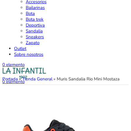
Accesorios
Bailarinas
Bota
Bota trek
Deportiva
Sandalia
Sneakers
Zapato
Outlet
Sobre nosotros
0
elemento
Portada
»
Tienda General
»
Muris Sandalia Rio Mini Mostaza
0
elemento