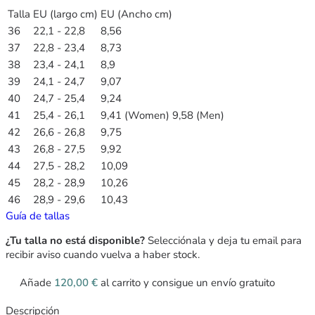
Talla
EU (largo cm)
EU (Ancho cm)
36
22,1 - 22,8
8,56
37
22,8 - 23,4
8,73
38
23,4 - 24,1
8,9
39
24,1 - 24,7
9,07
40
24,7 - 25,4
9,24
41
25,4 - 26,1
9,41 (Women) 9,58 (Men)
42
26,6 - 26,8
9,75
43
26,8 - 27,5
9,92
44
27,5 - 28,2
10,09
45
28,2 - 28,9
10,26
46
28,9 - 29,6
10,43
Guía de tallas
¿Tu talla no está disponible?
Selecciónala y deja tu email para
recibir aviso cuando vuelva a haber stock.
Añade
120,00
€
al carrito y consigue un envío gratuito
Descripción