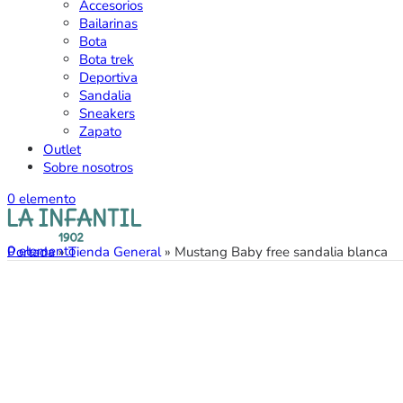
Accesorios
Bailarinas
Bota
Bota trek
Deportiva
Sandalia
Sneakers
Zapato
Outlet
Sobre nosotros
0
elemento
0
elemento
Portada
»
Tienda General
»
Mustang Baby free sandalia blanca