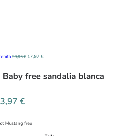
renita
17,97
€
29,95
€
Baby free sandalia blanca
3,97
€
oot Mustang free