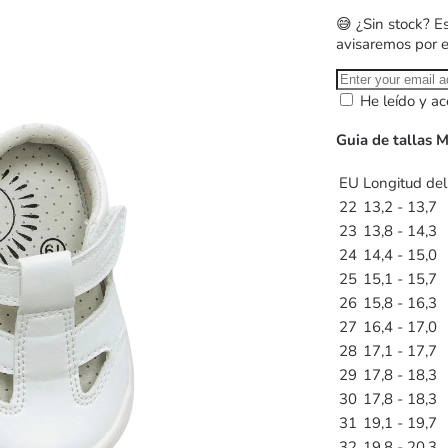
😅 ¿Sin stock? E
avisaremos por 
He leído y ac
Guia de tallas 
EU
Longitud del
22
13,2 - 13,7
23
13,8 - 14,3
24
14,4 - 15,0
25
15,1 - 15,7
26
15,8 - 16,3
27
16,4 - 17,0
28
17,1 - 17,7
29
17,8 - 18,3
30
17,8 - 18,3
31
19,1 - 19,7
32
19,8 - 20,3