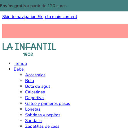
Envíos gratis
a partir de 120 euros
Skip to navigation
Skip to main content
Tienda
Bebé
Accesorios
Bota
Bota de agua
Calcetines
Deportiva
Gateo y primeros pasos
Lonetas
Sabrinas y pepitos
Sandalia
Zapatillas de casa