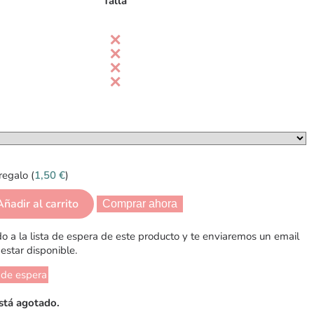
Talla
regalo (
1,50
€
)
Añadir al carrito
Comprar ahora
 a la lista de espera de este producto y te enviaremos un email
estar disponible.
 de espera
stá agotado.