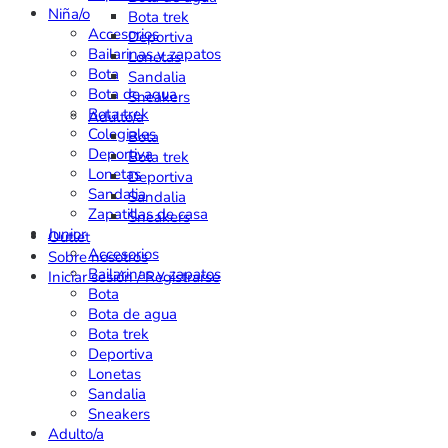
Niña/o
Bota trek
Accesorios
Deportiva
Bailarinas y zapatos
Lonetas
Bota
Sandalia
Bota de agua
Sneakers
Bota trek
Adulto/a
Colegiales
Bota
Deportiva
Bota trek
Lonetas
Deportiva
Sandalia
Sandalia
Zapatillas de casa
Sneakers
Junior
Outlet
Accesorios
Sobre nosotros
Bailarinas y zapatos
Iniciar sesión / Registrarse
Bota
Bota de agua
Bota trek
Deportiva
Lonetas
Sandalia
Sneakers
Adulto/a