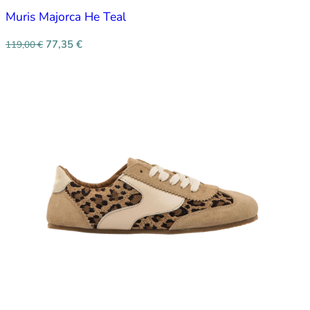
Muris Majorca He Teal
77,35
€
119,00
€