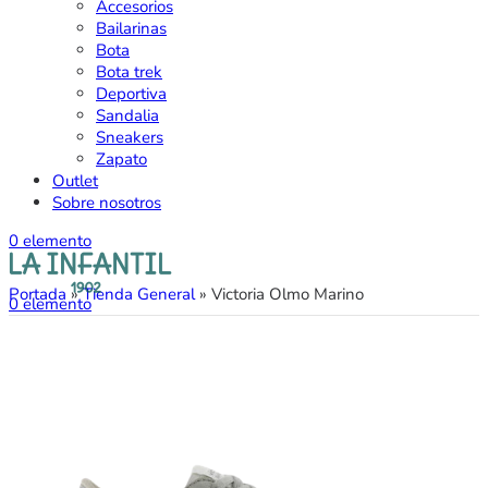
Accesorios
Bailarinas
Bota
Bota trek
Deportiva
Sandalia
Sneakers
Zapato
Outlet
Sobre nosotros
0
elemento
Portada
»
Tienda General
»
Victoria Olmo Marino
0
elemento