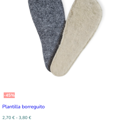
-45%
Plantilla borreguito
2,70
€
-
3,80
€