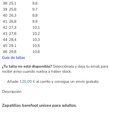
38
25,1
9,6
39
25,8
9,7
40
26,3
9,8
41
26,8
9,9
42
27,3
10,1
43
27,8
10,2
44
28,4
10,3
45
29,1
10,5
46
29,8
10,6
Guía de tallas
¿Tu talla no está disponible?
Selecciónala y deja tu email para
recibir aviso cuando vuelva a haber stock.
Añade
120,00
€
al carrito y consigue un envío gratuito
Descripción
Zapatillas barefoot unisex para adultos.