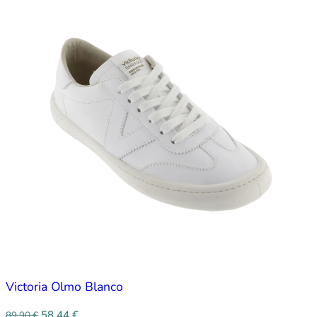
Victoria Olmo Blanco
58,44
€
89,90
€