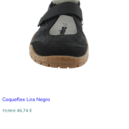
Coqueflex Lira Negro
46,74
€
71,90
€