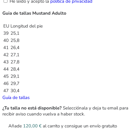
He leído y acepto la
política de privacidad
Guia de tallas Mustand Adulto
EU
Longitud del pie
39
25,1
40
25,8
41
26,4
42
27,1
43
27,8
44
28,4
45
29,1
46
29,7
47
30,4
Guía de tallas
¿Tu talla no está disponible?
Selecciónala y deja tu email para
recibir aviso cuando vuelva a haber stock.
Añade
120,00
€
al carrito y consigue un envío gratuito