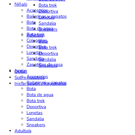
Niña/o
Bota trek
Accesorios
Deportiva
Bailarinas y zapatos
Lonetas
Bota
Sandalia
Bota de agua
Sneakers
Bota trek
Adulto/a
Colegiales
Bota
Deportiva
Bota trek
Lonetas
Deportiva
Sandalia
Sandalia
Zapatillas de casa
Sneakers
Junior
Outlet
Accesorios
Sobre nosotros
Bailarinas y zapatos
Iniciar sesión / Registrarse
Bota
Bota de agua
Bota trek
Deportiva
Lonetas
Sandalia
Sneakers
Adulto/a