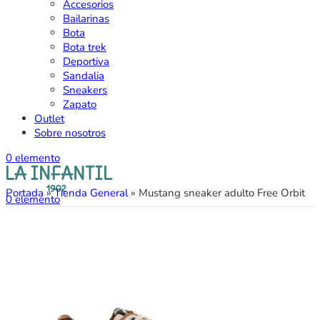
Accesorios
Bailarinas
Bota
Bota trek
Deportiva
Sandalia
Sneakers
Zapato
Outlet
Sobre nosotros
0
elemento
Portada
»
Tienda General
»
Mustang sneaker adulto Free Orbit
0
elemento