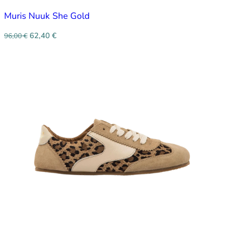
Muris Nuuk She Gold
62,40
€
96,00
€