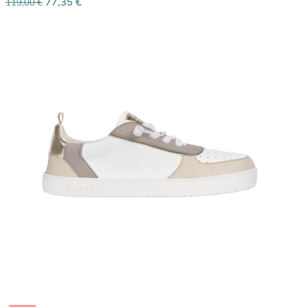
77,35
€
119,00
€