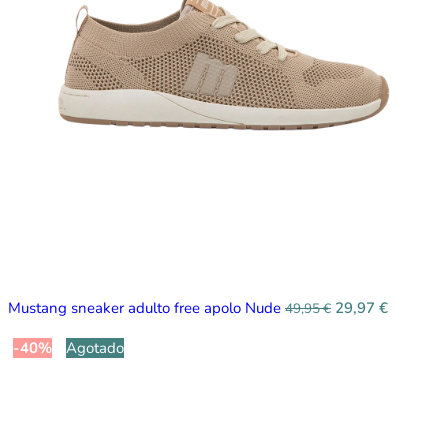
Mustang sneaker adulto free apolo Nude
29,97
€
49,95
€
-40%
Agotado