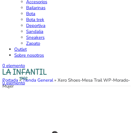
Accesorios
Bailarinas
Bota
Bota trek
Deportiva
Sandalia
Sneakers
Zapato
Outlet
Sobre nosotros
0
elemento
Portada
»
Tienda General
»
Xero Shoes-Mesa Trail WP-Morado-
0
elemento
Mujer