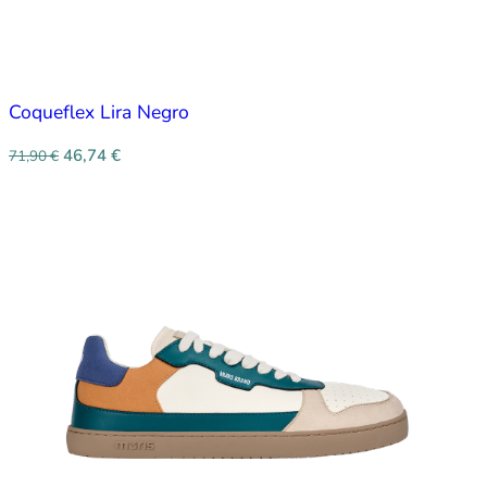
Coqueflex Lira Negro
46,74
€
71,90
€