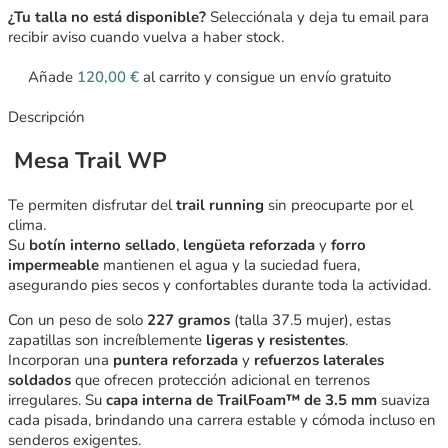
¿Tu talla no está disponible?
Selecciónala y deja tu email para
recibir aviso cuando vuelva a haber stock.
Añade
120,00
€
al carrito y consigue un envío gratuito
Descripción
Mesa Trail WP
Te permiten disfrutar del
trail running
sin preocuparte por el
clima.
Su
botín interno sellado
,
lengüeta reforzada
y
forro
impermeable
mantienen el agua y la suciedad fuera,
asegurando pies secos y confortables durante toda la actividad.
Con un peso de solo
227 gramos
(talla 37.5 mujer), estas
zapatillas son increíblemente
ligeras y resistentes
.
Incorporan una
puntera reforzada
y
refuerzos laterales
soldados
que ofrecen protección adicional en terrenos
irregulares. Su
capa interna de TrailFoam™ de 3.5 mm
suaviza
cada pisada, brindando una carrera estable y cómoda incluso en
senderos exigentes.