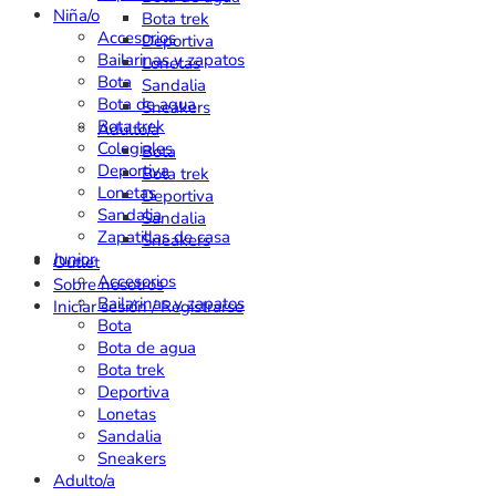
Niña/o
Bota trek
Accesorios
Deportiva
Bailarinas y zapatos
Lonetas
Bota
Sandalia
Bota de agua
Sneakers
Bota trek
Adulto/a
Colegiales
Bota
Deportiva
Bota trek
Lonetas
Deportiva
Sandalia
Sandalia
Zapatillas de casa
Sneakers
Junior
Outlet
Accesorios
Sobre nosotros
Bailarinas y zapatos
Iniciar sesión / Registrarse
Bota
Bota de agua
Bota trek
Deportiva
Lonetas
Sandalia
Sneakers
Adulto/a