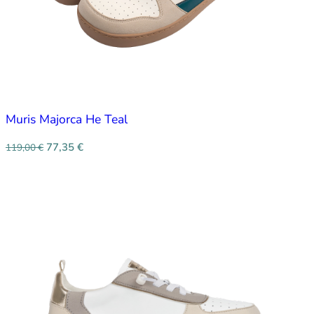
Muris Majorca He Teal
77,35
€
119,00
€