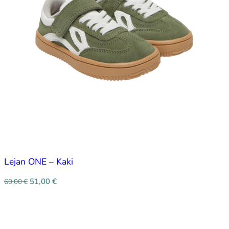
Lejan ONE – Kaki
51,00
€
60,00
€