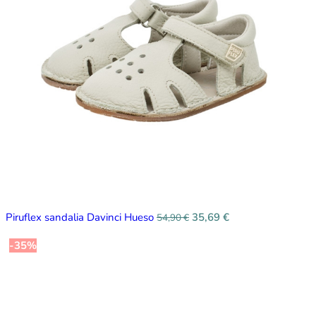
Piruflex sandalia Davinci Hueso
35,69
€
54,90
€
-35%