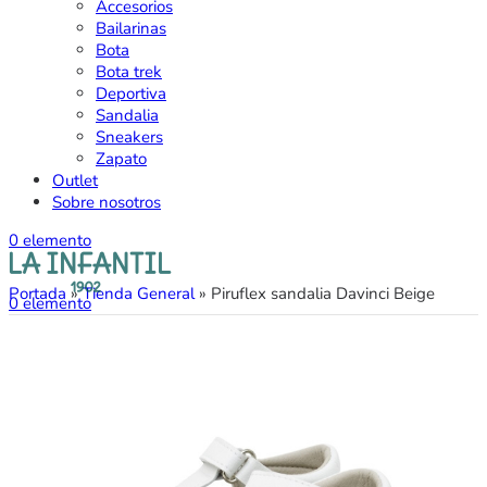
Accesorios
Bailarinas
Bota
Bota trek
Deportiva
Sandalia
Sneakers
Zapato
Outlet
Sobre nosotros
0
elemento
Portada
»
Tienda General
»
Piruflex sandalia Davinci Beige
0
elemento