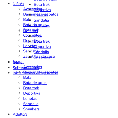
Niña/o
Bota trek
Accesorios
Deportiva
Bailarinas y zapatos
Lonetas
Bota
Sandalia
Bota de agua
Sneakers
Bota trek
Adulto/a
Colegiales
Bota
Deportiva
Bota trek
Lonetas
Deportiva
Sandalia
Sandalia
Zapatillas de casa
Sneakers
Junior
Outlet
Accesorios
Sobre nosotros
Bailarinas y zapatos
Iniciar sesión / Registrarse
Bota
Bota de agua
Bota trek
Deportiva
Lonetas
Sandalia
Sneakers
Adulto/a