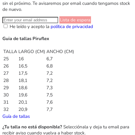
sin el próximo. Te avisaremos por email cuando tengamos stock
de nuevo.
Lista de espera
He leído y acepto la
política de privacidad
Guia de tallas Piruflex
TALLA
LARGO (CM)
ANCHO (CM)
25
16
6,7
26
16,5
6,8
27
17,5
7,2
28
18,1
7,2
29
18,6
7,3
30
19,6
7,5
31
20,1
7,6
32
20,9
7,7
Guía de tallas
¿Tu talla no está disponible?
Selecciónala y deja tu email para
recibir aviso cuando vuelva a haber stock.