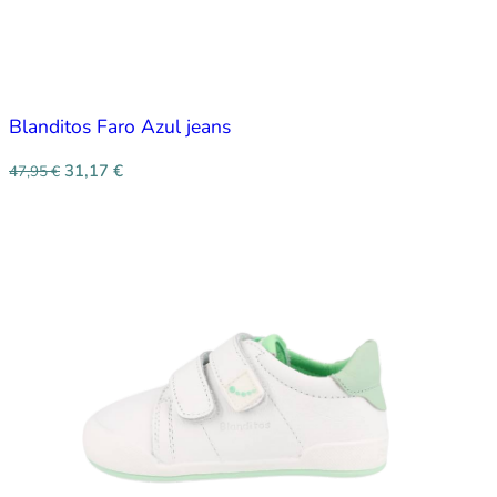
Blanditos Faro Azul jeans
31,17
€
47,95
€