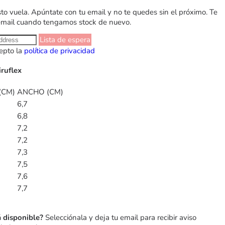
sto vuela. Apúntate con tu email y no te quedes sin el próximo. Te
email cuando tengamos stock de nuevo.
Lista de espera
epto la
política de privacidad
iruflex
(CM)
ANCHO (CM)
6,7
6,8
7,2
7,2
7,3
7,5
7,6
7,7
á disponible?
Selecciónala y deja tu email para recibir aviso