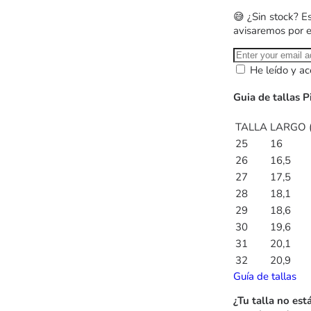
😅 ¿Sin stock? E
avisaremos por 
He leído y ac
Guia de tallas P
TALLA
LARGO 
25
16
26
16,5
27
17,5
28
18,1
29
18,6
30
19,6
31
20,1
32
20,9
Guía de tallas
¿Tu talla no est