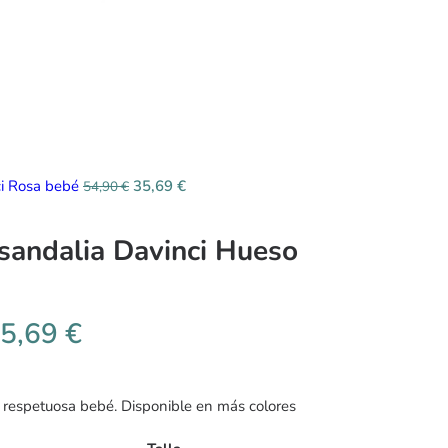
ci Rosa bebé
35,69
€
54,90
€
 sandalia Davinci Hueso
5,69
€
a respetuosa bebé. Disponible en más colores