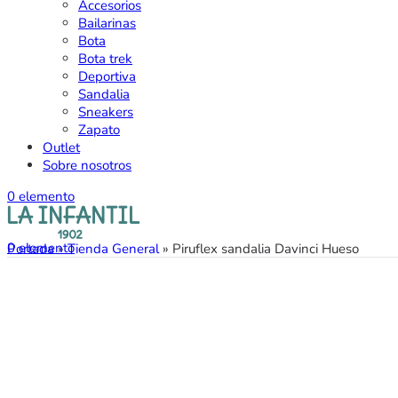
Accesorios
Bailarinas
Bota
Bota trek
Deportiva
Sandalia
Sneakers
Zapato
Outlet
Sobre nosotros
0
elemento
0
elemento
Portada
»
Tienda General
»
Piruflex sandalia Davinci Hueso