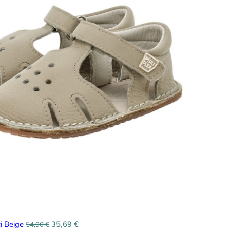
ci Beige
35,69
€
54,90
€