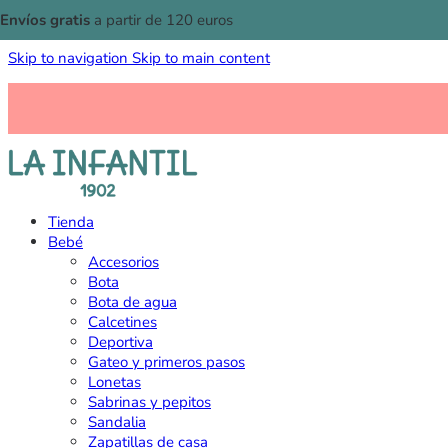
Envíos gratis
a partir de 120 euros
Skip to navigation
Skip to main content
Tienda
Bebé
Accesorios
Bota
Bota de agua
Calcetines
Deportiva
Gateo y primeros pasos
Lonetas
Sabrinas y pepitos
Sandalia
Zapatillas de casa