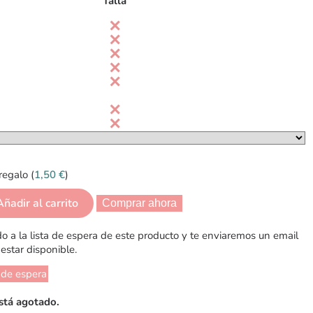
Talla
regalo (
1,50
€
)
Añadir al carrito
Comprar ahora
 a la lista de espera de este producto y te enviaremos un email
estar disponible.
 de espera
stá agotado.