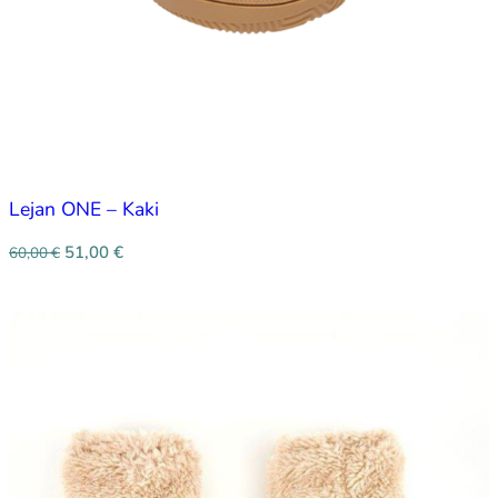
Lejan ONE – Kaki
51,00
€
60,00
€