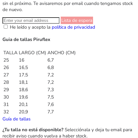
sin el próximo. Te avisaremos por email cuando tengamos stock
de nuevo.
Lista de espera
He leído y acepto la
política de privacidad
Guia de tallas Piruflex
TALLA
LARGO (CM)
ANCHO (CM)
25
16
6,7
26
16,5
6,8
27
17,5
7,2
28
18,1
7,2
29
18,6
7,3
30
19,6
7,5
31
20,1
7,6
32
20,9
7,7
Guía de tallas
¿Tu talla no está disponible?
Selecciónala y deja tu email para
recibir aviso cuando vuelva a haber stock.