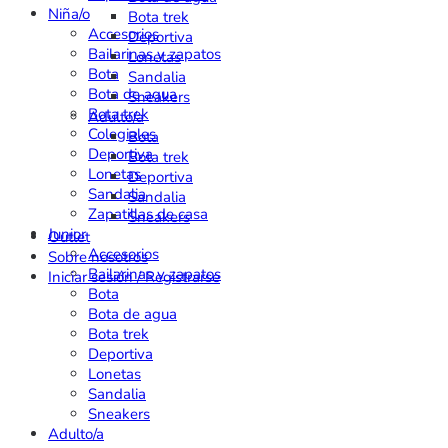
Niña/o
Bota trek
Accesorios
Deportiva
Bailarinas y zapatos
Lonetas
Bota
Sandalia
Bota de agua
Sneakers
Bota trek
Adulto/a
Colegiales
Bota
Deportiva
Bota trek
Lonetas
Deportiva
Sandalia
Sandalia
Zapatillas de casa
Sneakers
Junior
Outlet
Accesorios
Sobre nosotros
Bailarinas y zapatos
Iniciar sesión / Registrarse
Bota
Bota de agua
Bota trek
Deportiva
Lonetas
Sandalia
Sneakers
Adulto/a