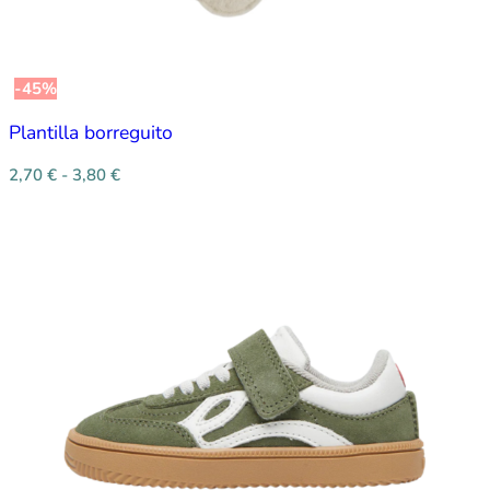
-45%
Plantilla borreguito
2,70
€
-
3,80
€