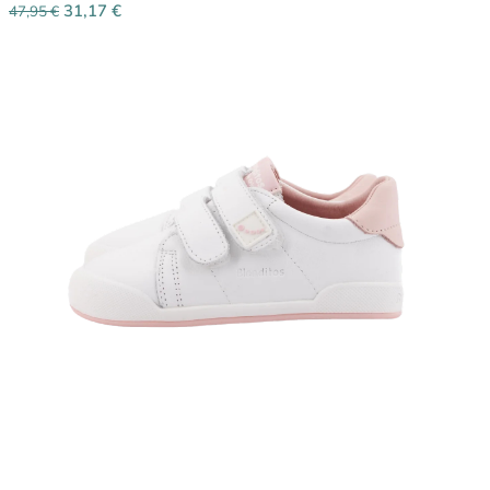
31,17
€
47,95
€