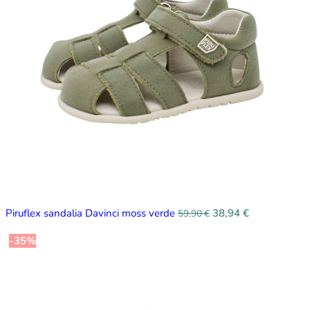
Piruflex sandalia Davinci moss verde
38,94
€
59,90
€
-35%