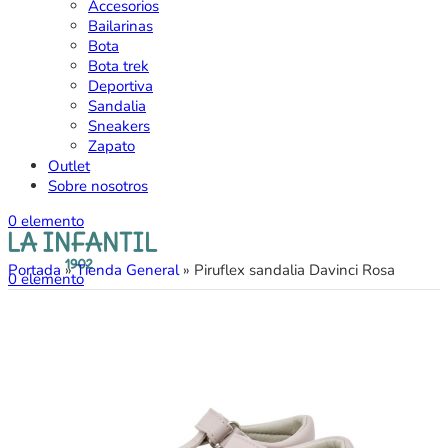
Accesorios
Bailarinas
Bota
Bota trek
Deportiva
Sandalia
Sneakers
Zapato
Outlet
Sobre nosotros
0
elemento
Portada
»
Tienda General
»
Piruflex sandalia Davinci Rosa
0
elemento