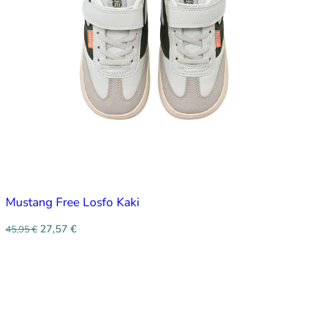
Mustang Free Losfo Kaki
27,57
€
45,95
€