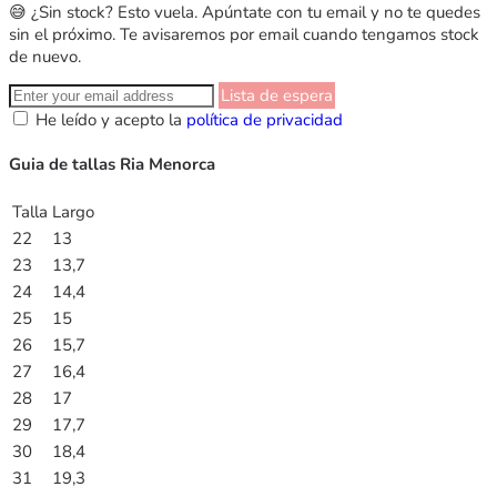
😅 ¿Sin stock? Esto vuela. Apúntate con tu email y no te quedes
sin el próximo. Te avisaremos por email cuando tengamos stock
de nuevo.
Lista de espera
He leído y acepto la
política de privacidad
Guia de tallas Ria Menorca
Talla
Largo
22
13
23
13,7
24
14,4
25
15
26
15,7
27
16,4
28
17
29
17,7
30
18,4
31
19,3