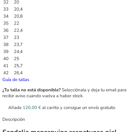
32
20
33
20,4
34
20,8
35
22
36
22,4
37
23
38
23,7
39
24,4
40
25
41
25,7
42
26,4
Guía de tallas
¿Tu talla no está disponible?
Selecciónala y deja tu email para
recibir aviso cuando vuelva a haber stock.
Añade
120,00
€
al carrito y consigue un envío gratuito
Descripción