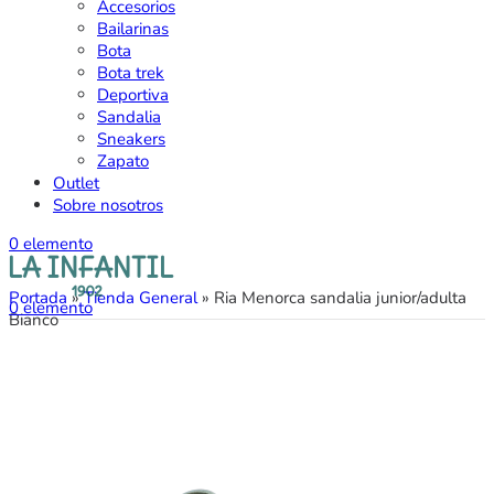
Accesorios
Bailarinas
Bota
Bota trek
Deportiva
Sandalia
Sneakers
Zapato
Outlet
Sobre nosotros
0
elemento
Portada
»
Tienda General
»
Ria Menorca sandalia junior/adulta
0
elemento
Bianco