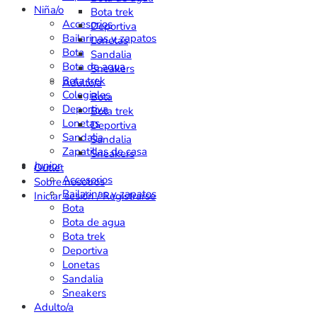
Niña/o
Bota trek
Accesorios
Deportiva
Bailarinas y zapatos
Lonetas
Bota
Sandalia
Bota de agua
Sneakers
Bota trek
Adulto/a
Colegiales
Bota
Deportiva
Bota trek
Lonetas
Deportiva
Sandalia
Sandalia
Zapatillas de casa
Sneakers
Junior
Outlet
Accesorios
Sobre nosotros
Bailarinas y zapatos
Iniciar sesión / Registrarse
Bota
Bota de agua
Bota trek
Deportiva
Lonetas
Sandalia
Sneakers
Adulto/a