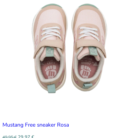
Mustang Free sneaker Rosa
29,97
€
49,95
€