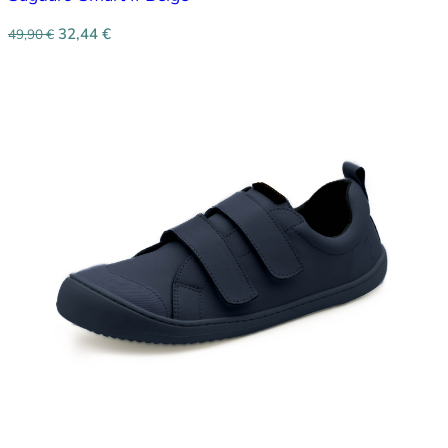
32,44
€
49,90
€