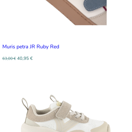
Muris petra JR Ruby Red
40,95
€
63,00
€