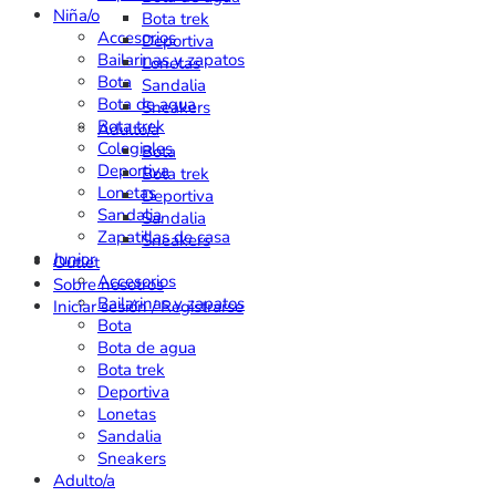
Niña/o
Bota trek
Accesorios
Deportiva
Bailarinas y zapatos
Lonetas
Bota
Sandalia
Bota de agua
Sneakers
Bota trek
Adulto/a
Colegiales
Bota
Deportiva
Bota trek
Lonetas
Deportiva
Sandalia
Sandalia
Zapatillas de casa
Sneakers
Junior
Outlet
Accesorios
Sobre nosotros
Bailarinas y zapatos
Iniciar sesión / Registrarse
Bota
Bota de agua
Bota trek
Deportiva
Lonetas
Sandalia
Sneakers
Adulto/a