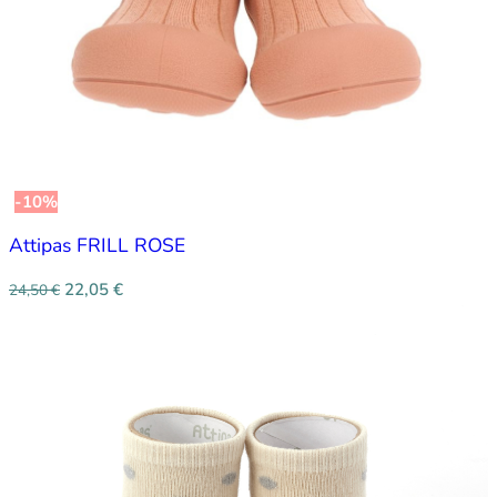
-10%
Attipas FRILL ROSE
22,05
€
24,50
€