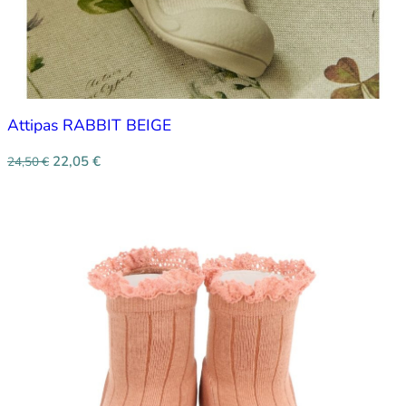
Attipas RABBIT BEIGE
22,05
€
24,50
€