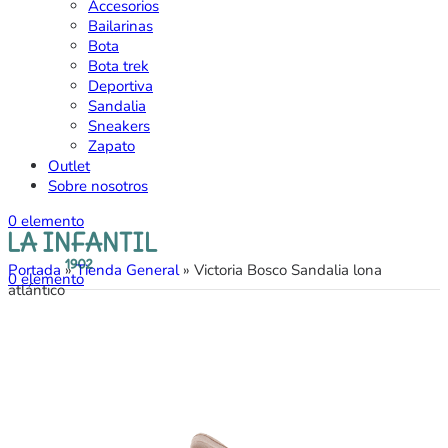
Accesorios
Bailarinas
Bota
Bota trek
Deportiva
Sandalia
Sneakers
Zapato
Outlet
Sobre nosotros
0
elemento
Portada
»
Tienda General
»
Victoria Bosco Sandalia lona
0
elemento
atlántico