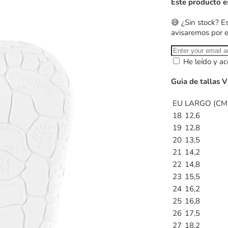
Este producto e
😅 ¿Sin stock? E
avisaremos por 
He leído y ac
Guia de tallas V
EU
LARGO (CM
18
12,6
19
12,8
20
13,5
21
14,2
22
14,8
23
15,5
24
16,2
25
16,8
26
17,5
27
18,2