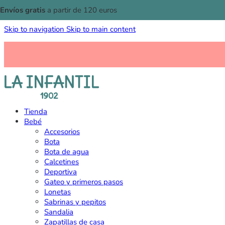
Envíos gratis
a partir de 120 euros
Skip to navigation
Skip to main content
Tienda
Bebé
Accesorios
Bota
Bota de agua
Calcetines
Deportiva
Gateo y primeros pasos
Lonetas
Sabrinas y pepitos
Sandalia
Zapatillas de casa