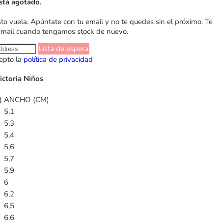
stá agotado.
sto vuela. Apúntate con tu email y no te quedes sin el próximo. Te
email cuando tengamos stock de nuevo.
Lista de espera
epto la
política de privacidad
ictoria Niños
)
ANCHO (CM)
5,1
5,3
5,4
5,6
5,7
5,9
6
6,2
6,5
6,6