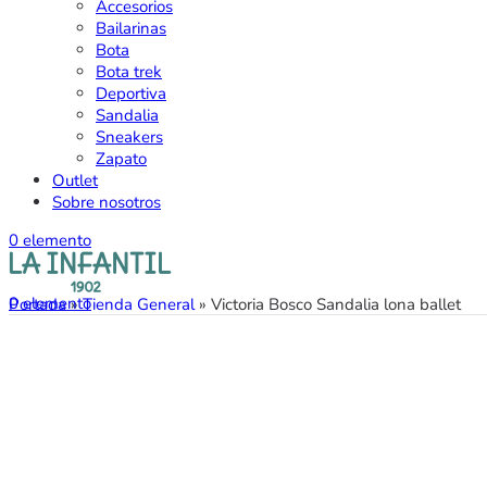
Accesorios
Bailarinas
Bota
Bota trek
Deportiva
Sandalia
Sneakers
Zapato
Outlet
Sobre nosotros
0
elemento
0
elemento
Portada
»
Tienda General
»
Victoria Bosco Sandalia lona ballet