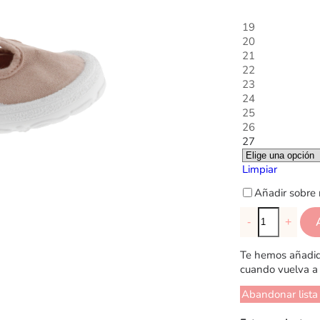
19
20
21
22
23
24
25
26
27
Limpiar
Añadir sobre 
-
+
Te hemos añadido
cuando vuelva a 
Abandonar lista