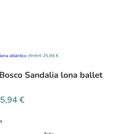
lona atlántico
25,94
€
39,90
€
 Bosco Sandalia lona ballet
5,94
€
t