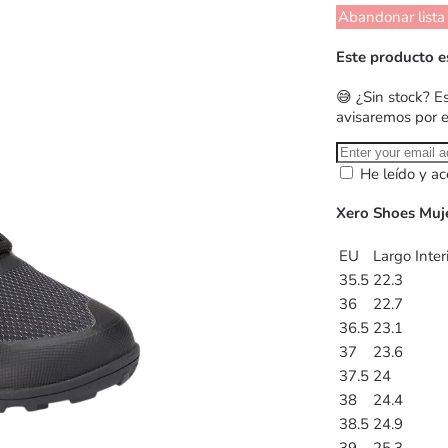
Abandonar lista
Este producto e
😅 ¿Sin stock? E
avisaremos por 
He leído y ac
Xero Shoes Muj
EU
Largo Inter
35.5
22.3
36
22.7
36.5
23.1
37
23.6
37.5
24
38
24.4
38.5
24.9