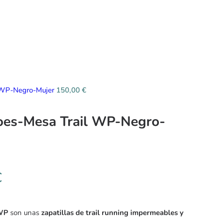
l WP-Negro-Mujer
150,00
€
oes-Mesa Trail WP-Negro-
€
 WP
son unas
zapatillas de trail running impermeables y