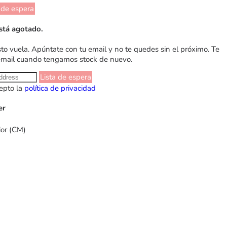
 de espera
stá agotado.
sto vuela. Apúntate con tu email y no te quedes sin el próximo. Te
email cuando tengamos stock de nuevo.
Lista de espera
epto la
política de privacidad
er
ior (CM)