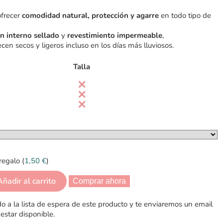
ofrecer
comodidad natural, protección y agarre
en todo tipo de
n interno sellado
y
revestimiento impermeable
,
en secos y ligeros incluso en los días más lluviosos.
Talla
regalo (
1,50
€
)
Añadir al carrito
Comprar ahora
 a la lista de espera de este producto y te enviaremos un email
estar disponible.