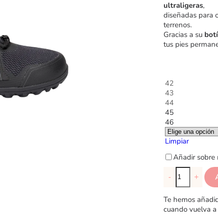
ultraligeras
,
diseñadas para 
terrenos.
Gracias a su
botí
tus pies permanec
42
43
44
45
46
Limpiar
Añadir sobre 
-
+
Te hemos añadido
cuando vuelva a 