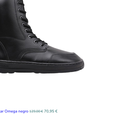
itar Omega negro
70,95
€
129,00
€