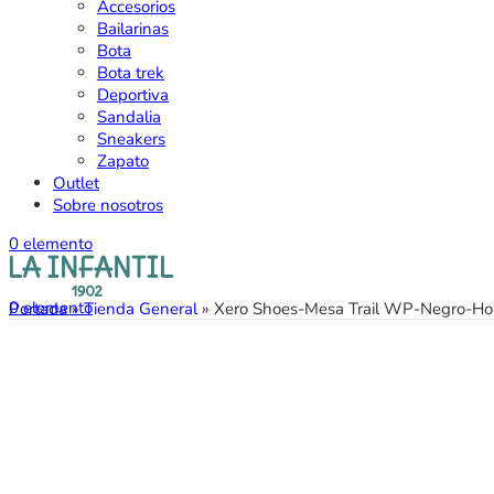
Accesorios
Bailarinas
Bota
Bota trek
Deportiva
Sandalia
Sneakers
Zapato
Outlet
Sobre nosotros
0
elemento
0
elemento
Portada
»
Tienda General
»
Xero Shoes-Mesa Trail WP-Negro-H