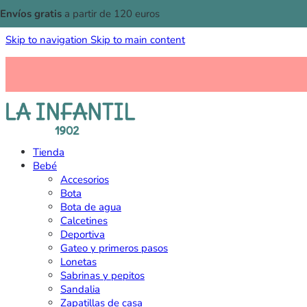
Envíos gratis
a partir de 120 euros
Skip to navigation
Skip to main content
Tienda
Bebé
Accesorios
Bota
Bota de agua
Calcetines
Deportiva
Gateo y primeros pasos
Lonetas
Sabrinas y pepitos
Sandalia
Zapatillas de casa