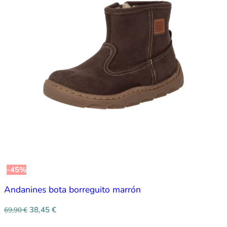
-45%
Andanines bota borreguito marrón
38,45
€
69,90
€