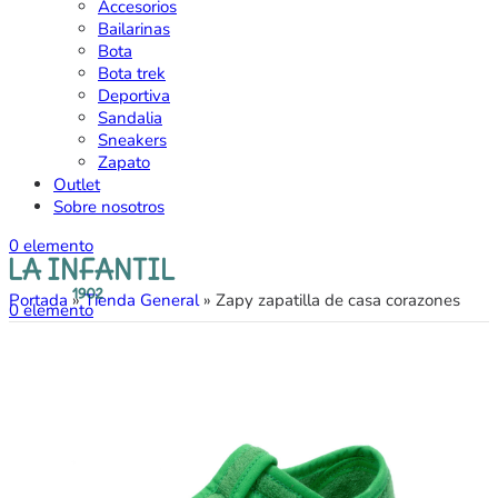
Accesorios
Bailarinas
Bota
Bota trek
Deportiva
Sandalia
Sneakers
Zapato
Outlet
Sobre nosotros
0
elemento
Portada
»
Tienda General
»
Zapy zapatilla de casa corazones
0
elemento