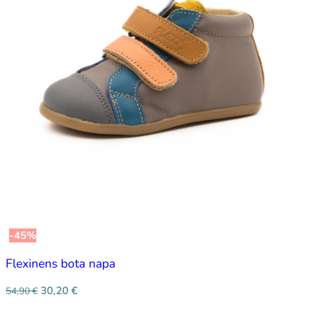
-45%
Flexinens bota napa
30,20
€
54,90
€