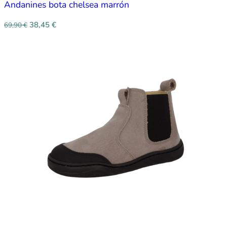
Andanines bota chelsea marrón
38,45
€
69,90
€