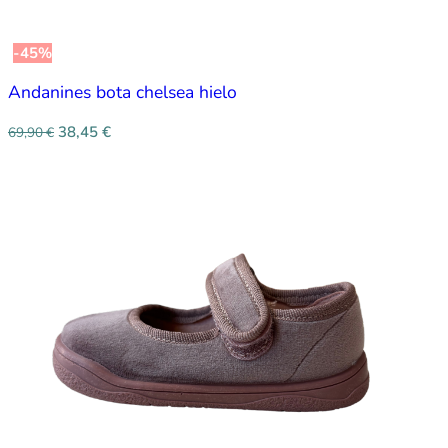
-45%
Andanines bota chelsea hielo
38,45
€
69,90
€