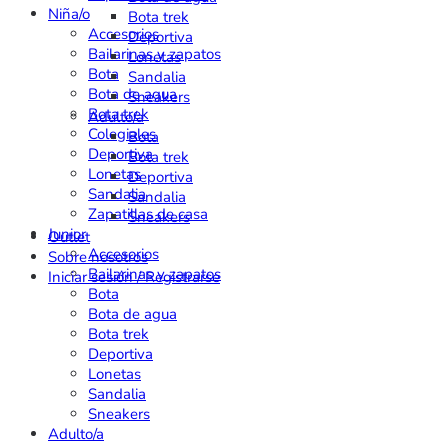
Niña/o
Bota trek
Accesorios
Deportiva
Bailarinas y zapatos
Lonetas
Bota
Sandalia
Bota de agua
Sneakers
Bota trek
Adulto/a
Colegiales
Bota
Deportiva
Bota trek
Lonetas
Deportiva
Sandalia
Sandalia
Zapatillas de casa
Sneakers
Junior
Outlet
Accesorios
Sobre nosotros
Bailarinas y zapatos
Iniciar sesión / Registrarse
Bota
Bota de agua
Bota trek
Deportiva
Lonetas
Sandalia
Sneakers
Adulto/a