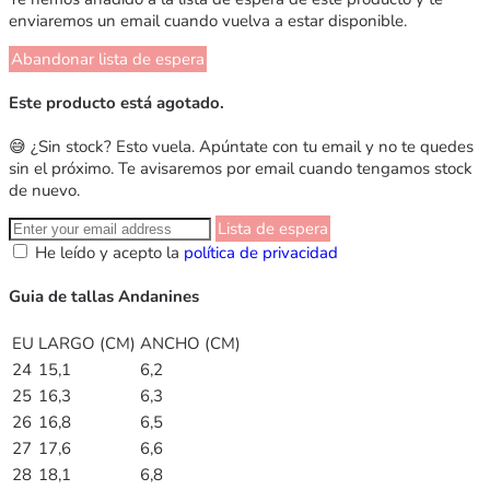
enviaremos un email cuando vuelva a estar disponible.
Abandonar lista de espera
Este producto está agotado.
😅 ¿Sin stock? Esto vuela. Apúntate con tu email y no te quedes
sin el próximo. Te avisaremos por email cuando tengamos stock
de nuevo.
Lista de espera
He leído y acepto la
política de privacidad
Guia de tallas Andanines
EU
LARGO (CM)
ANCHO (CM)
24
15,1
6,2
25
16,3
6,3
26
16,8
6,5
27
17,6
6,6
28
18,1
6,8