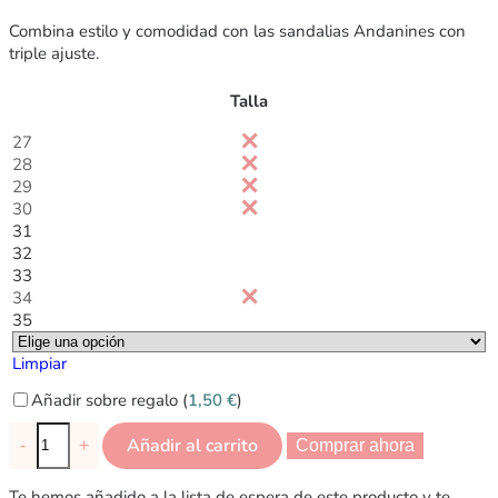
Combina estilo y comodidad con las sandalias Andanines con
triple ajuste.
Talla
27
28
29
30
31
32
33
34
35
Limpiar
Añadir sobre regalo (
1,50
€
)
Añadir al carrito
-
+
Comprar ahora
Te hemos añadido a la lista de espera de este producto y te