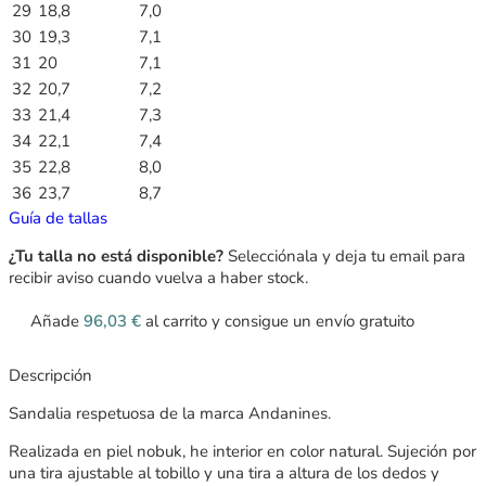
29
18,8
7,0
30
19,3
7,1
31
20
7,1
32
20,7
7,2
33
21,4
7,3
34
22,1
7,4
35
22,8
8,0
36
23,7
8,7
Guía de tallas
¿Tu talla no está disponible?
Selecciónala y deja tu email para
recibir aviso cuando vuelva a haber stock.
Añade
96,03
€
al carrito y consigue un envío gratuito
Descripción
Sandalia respetuosa de la marca Andanines.
Realizada en piel nobuk, he interior en color natural. Sujeción por
una tira ajustable al tobillo y una tira a altura de los dedos y