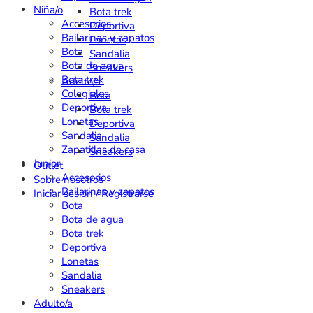
Niña/o
Bota trek
Accesorios
Deportiva
Bailarinas y zapatos
Lonetas
Bota
Sandalia
Bota de agua
Sneakers
Bota trek
Adulto/a
Colegiales
Bota
Deportiva
Bota trek
Lonetas
Deportiva
Sandalia
Sandalia
Zapatillas de casa
Sneakers
Junior
Outlet
Accesorios
Sobre nosotros
Bailarinas y zapatos
Iniciar sesión / Registrarse
Bota
Bota de agua
Bota trek
Deportiva
Lonetas
Sandalia
Sneakers
Adulto/a