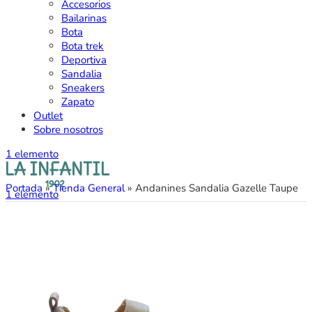
Accesorios
Bailarinas
Bota
Bota trek
Deportiva
Sandalia
Sneakers
Zapato
Outlet
Sobre nosotros
1
elemento
Portada
»
Tienda General
»
Andanines Sandalia Gazelle Taupe
1
elemento