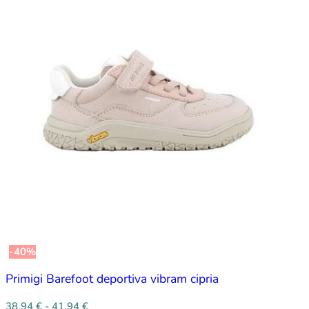
-40%
Primigi Barefoot deportiva vibram cipria
38,94
€
-
41,94
€