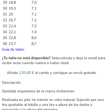
29
18,8
7,0
30
19,3
7,1
31
20
7,1
32
20,7
7,2
33
21,4
7,3
34
22,1
7,4
35
22,8
8,0
36
23,7
8,7
Guía de tallas
¿Tu talla no está disponible?
Selecciónala y deja tu email para
recibir aviso cuando vuelva a haber stock.
Añade
120,00
€
al carrito y consigue un envío gratuito
Descripción
Sandalia respetuosa de la marca Andanines.
Realizada en piel, he interior en color natural. Sujeción por una
tira ajustable al tobillo y una tira a altura de los dedos y
regulación a la altura del empeine.