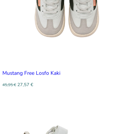
Mustang Free Losfo Kaki
27,57
€
45,95
€