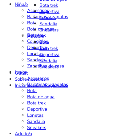
Niña/o
Bota trek
Accesorios
Deportiva
Bailarinas y zapatos
Lonetas
Bota
Sandalia
Bota de agua
Sneakers
Bota trek
Adulto/a
Colegiales
Bota
Deportiva
Bota trek
Lonetas
Deportiva
Sandalia
Sandalia
Zapatillas de casa
Sneakers
Junior
Outlet
Accesorios
Sobre nosotros
Bailarinas y zapatos
Iniciar sesión / Registrarse
Bota
Bota de agua
Bota trek
Deportiva
Lonetas
Sandalia
Sneakers
Adulto/a