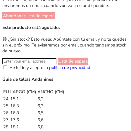
enviaremos un email cuando vuelva a estar disponible.
Abandonar lista de espera
Este producto está agotado.
😅 ¿Sin stock? Esto vuela. Apúntate con tu email y no te quedes
sin el próximo. Te avisaremos por email cuando tengamos stock
de nuevo.
Lista de espera
He leído y acepto la
política de privacidad
Guia de tallas Andanines
EU
LARGO (CM)
ANCHO (CM)
24
15,1
6,2
25
16,3
6,3
26
16,8
6,5
27
17,6
6,6
28
18,1
6,8