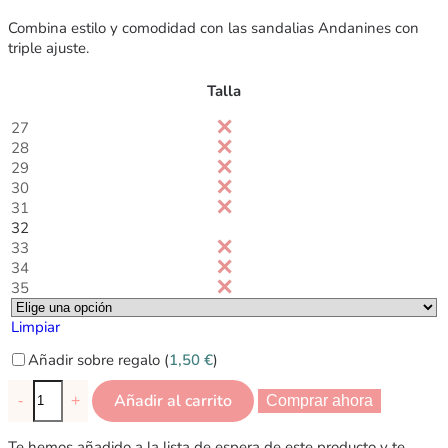
Combina estilo y comodidad con las sandalias Andanines con
triple ajuste.
Talla
27
28
29
30
31
32
33
34
35
Limpiar
Añadir sobre regalo (
1,50
€
)
Añadir al carrito
-
+
Comprar ahora
Te hemos añadido a la lista de espera de este producto y te