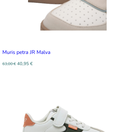
Muris petra JR Malva
40,95
€
63,00
€