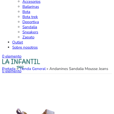
Accesorios
Bailarinas
Bota
Bota trek
Deportiva
Sandalia
Sneakers
Zapato
Outlet
Sobre nosotros
0
elemento
Portada
»
Tienda General
»
Andanines Sandalia Mousse Jeans
0
elemento