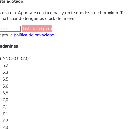
stá agotado.
sto vuela. Apúntate con tu email y no te quedes sin el próximo. Te
email cuando tengamos stock de nuevo.
Lista de espera
epto la
política de privacidad
Andanines
)
ANCHO (CM)
6,2
6,3
6,5
6,6
6,8
7,0
7,1
7,1
7,2
7,3