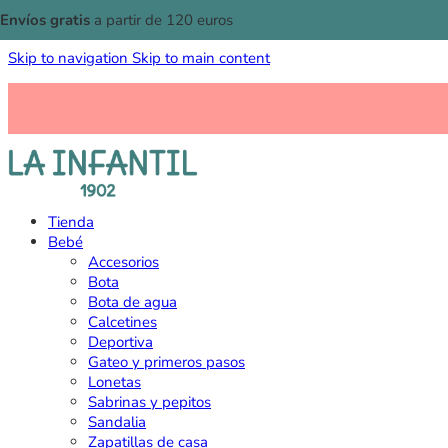
Envíos gratis
a partir de 120 euros
Skip to navigation
Skip to main content
Tienda
Bebé
Accesorios
Bota
Bota de agua
Calcetines
Deportiva
Gateo y primeros pasos
Lonetas
Sabrinas y pepitos
Sandalia
Zapatillas de casa