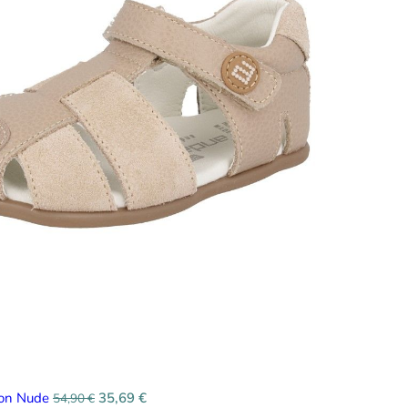
jon Nude
35,69
€
54,90
€