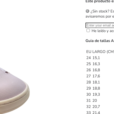
Este producto e
😅 ¿Sin stock? E
avisaremos por 
He leído y ac
Guia de tallas 
EU
LARGO (CM
24
15,1
25
16,3
26
16,8
27
17,6
28
18,1
29
18,8
30
19,3
31
20
32
20,7
33
21,4