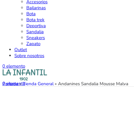
Accesorios
Bailarinas
Bota
Bota trek
Deportiva
Sandalia
Sneakers
Zapato
Outlet
Sobre nosotros
0
elemento
0
elemento
Portada
»
Tienda General
»
Andanines Sandalia Mousse Malva