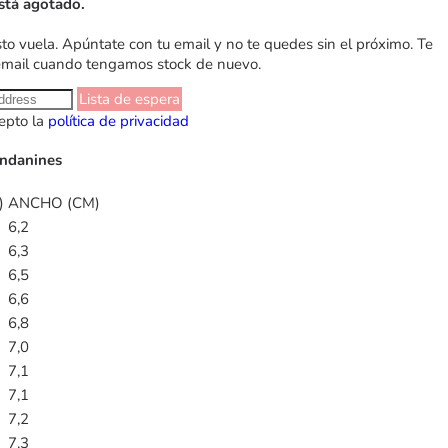
stá agotado.
sto vuela. Apúntate con tu email y no te quedes sin el próximo. Te
email cuando tengamos stock de nuevo.
Lista de espera
epto la
política de privacidad
Andanines
)
ANCHO (CM)
6,2
6,3
6,5
6,6
6,8
7,0
7,1
7,1
7,2
7,3