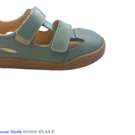
ousse Verde
45,44
€
69,90
€