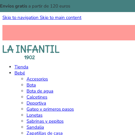
Envíos gratis
a partir de 120 euros
Skip to navigation
Skip to main content
Tienda
Bebé
Accesorios
Bota
Bota de agua
Calcetines
Deportiva
Gateo y primeros pasos
Lonetas
Sabrinas y pepitos
Sandalia
Zapatillas de casa