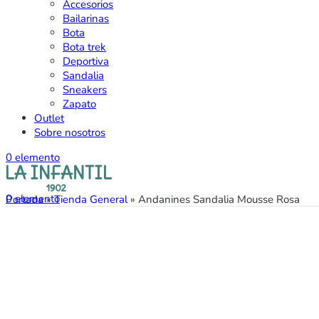
Accesorios
Bailarinas
Bota
Bota trek
Deportiva
Sandalia
Sneakers
Zapato
Outlet
Sobre nosotros
0
elemento
0
elemento
Portada
»
Tienda General
»
Andanines Sandalia Mousse Rosa