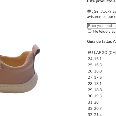
Este producto e
😅 ¿Sin stock? E
avisaremos por 
He leído y ac
Guia de tallas 
EU
LARGO (CM
24
15,1
25
16,3
26
16,8
27
17,6
28
18,1
29
18,8
30
19,3
31
20
32
20,7
33
21,4