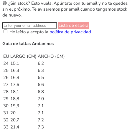
😅 ¿Sin stock? Esto vuela. Apúntate con tu email y no te quedes
sin el próximo. Te avisaremos por email cuando tengamos stock
de nuevo.
Lista de espera
He leído y acepto la
política de privacidad
Guia de tallas Andanines
EU
LARGO (CM)
ANCHO (CM)
24
15,1
6,2
25
16,3
6,3
26
16,8
6,5
27
17,6
6,6
28
18,1
6,8
29
18,8
7,0
30
19,3
7,1
31
20
7,1
32
20,7
7,2
33
21,4
7,3