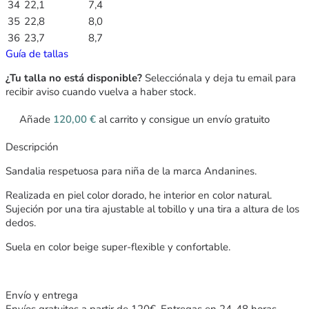
34
22,1
7,4
35
22,8
8,0
36
23,7
8,7
Guía de tallas
¿Tu talla no está disponible?
Selecciónala y deja tu email para
recibir aviso cuando vuelva a haber stock.
Añade
120,00
€
al carrito y consigue un envío gratuito
Descripción
Sandalia respetuosa para niña de la marca Andanines.
Realizada en piel color dorado, he interior en color natural.
Sujeción por una tira ajustable al tobillo y una tira a altura de los
dedos.
Suela en color beige super-flexible y confortable.
Envío y entrega
Envíos gratuitos a partir de 120€. Entregas en 24-48 horas