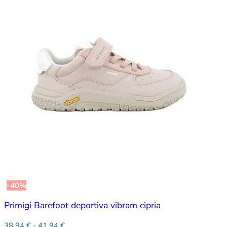
-40%
Primigi Barefoot deportiva vibram cipria
38,94
€
-
41,94
€