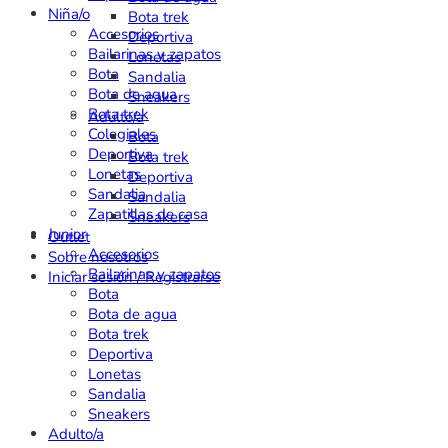
Niña/o
Bota trek
Accesorios
Deportiva
Bailarinas y zapatos
Lonetas
Bota
Sandalia
Bota de agua
Sneakers
Bota trek
Adulto/a
Colegiales
Bota
Deportiva
Bota trek
Lonetas
Deportiva
Sandalia
Sandalia
Zapatillas de casa
Sneakers
Junior
Outlet
Accesorios
Sobre nosotros
Bailarinas y zapatos
Iniciar sesión / Registrarse
Bota
Bota de agua
Bota trek
Deportiva
Lonetas
Sandalia
Sneakers
Adulto/a