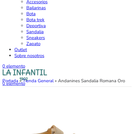
Accesorios
Bailarinas
Bota
Bota trek
Deportiva
Sandalia
Sneakers
Zapato
Outlet
Sobre nosotros
0
elemento
Portada
»
Tienda General
»
Andanines Sandalia Romana Oro
0
elemento