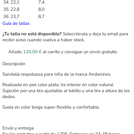
34
22,1
7,4
35
22,8
8,0
36
23,7
8,7
Guía de tallas
¿Tu talla no está disponible?
Selecciónala y deja tu email para
recibir aviso cuando vuelva a haber stock.
Añade
120,00
€
al carrito y consigue un envío gratuito
Descripción
Sandalia respetuosa para niña de la marca Andanines.
Realizada en piel color plata, he interior en color natural.
Sujeción por una tira ajustable al tobillo y una tira a altura de los
dedos.
Suela en color beige super-flexible y confortable.
Envío y entrega
Envíos gratuitos a partir de 120€. Entregas en 24-48 horas