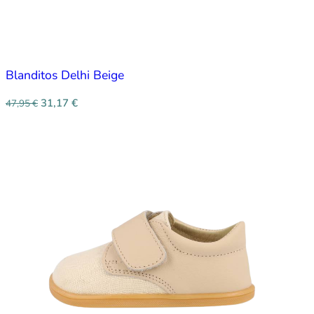
Blanditos Delhi Beige
31,17
€
47,95
€