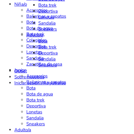
Niña/o
Bota trek
Accesorios
Deportiva
Bailarinas y zapatos
Lonetas
Bota
Sandalia
Bota de agua
Sneakers
Bota trek
Adulto/a
Colegiales
Bota
Deportiva
Bota trek
Lonetas
Deportiva
Sandalia
Sandalia
Zapatillas de casa
Sneakers
Junior
Outlet
Accesorios
Sobre nosotros
Bailarinas y zapatos
Iniciar sesión / Registrarse
Bota
Bota de agua
Bota trek
Deportiva
Lonetas
Sandalia
Sneakers
Adulto/a