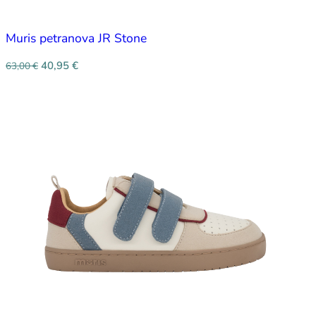
Muris petranova JR Stone
40,95
€
63,00
€