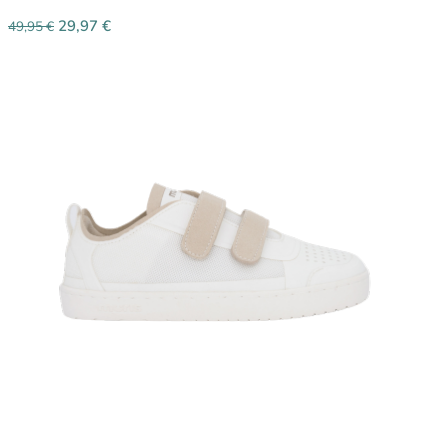
29,97
€
49,95
€