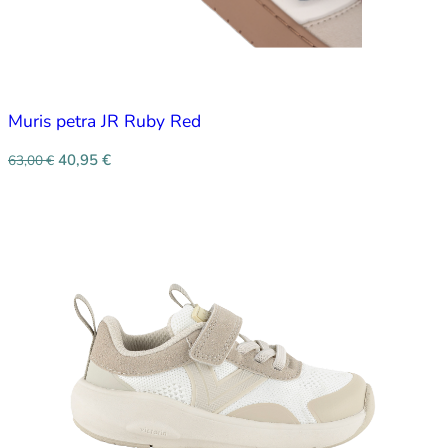
Muris petra JR Ruby Red
40,95
€
63,00
€