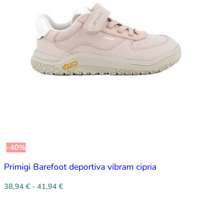
-40%
Primigi Barefoot deportiva vibram cipria
38,94
€
-
41,94
€