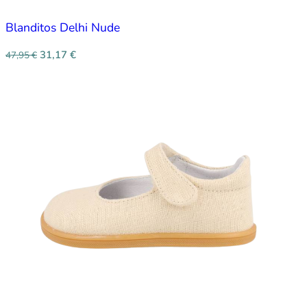
Blanditos Delhi Nude
31,17
€
47,95
€