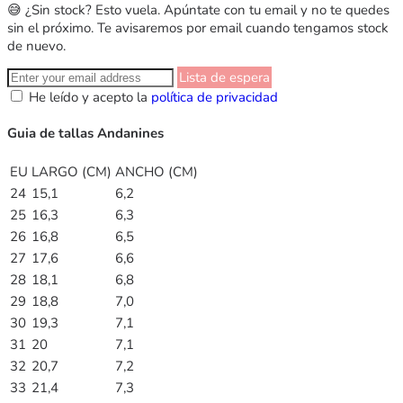
😅 ¿Sin stock? Esto vuela. Apúntate con tu email y no te quedes
sin el próximo. Te avisaremos por email cuando tengamos stock
de nuevo.
Lista de espera
He leído y acepto la
política de privacidad
Guia de tallas Andanines
EU
LARGO (CM)
ANCHO (CM)
24
15,1
6,2
25
16,3
6,3
26
16,8
6,5
27
17,6
6,6
28
18,1
6,8
29
18,8
7,0
30
19,3
7,1
31
20
7,1
32
20,7
7,2
33
21,4
7,3