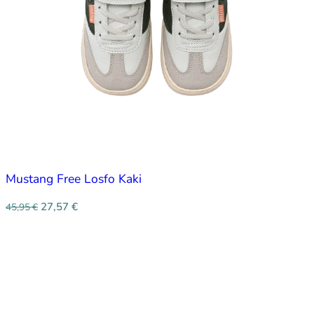
Mustang Free Losfo Kaki
27,57
€
45,95
€