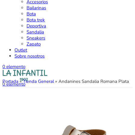
Accesorios
Bailarinas
Bota
Bota trek
Deportiva
Sandalia
Sneakers
Zapato
Outlet
Sobre nosotros
0
elemento
Portada
»
Tienda General
»
Andanines Sandalia Romana Plata
0
elemento