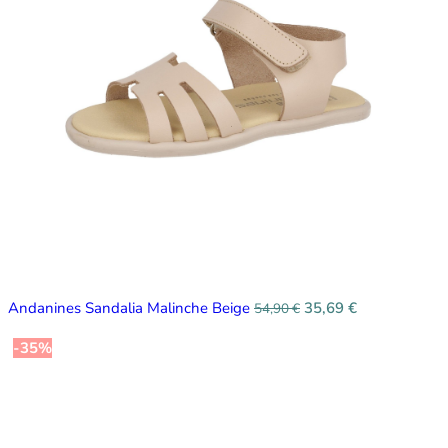
Andanines Sandalia Malinche Beige
35,69
€
54,90
€
-35%