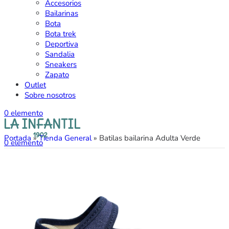
Accesorios
Bailarinas
Bota
Bota trek
Deportiva
Sandalia
Sneakers
Zapato
Outlet
Sobre nosotros
0
elemento
Portada
»
Tienda General
»
Batilas bailarina Adulta Verde
0
elemento