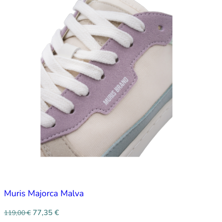
Muris Majorca Malva
77,35
€
119,00
€