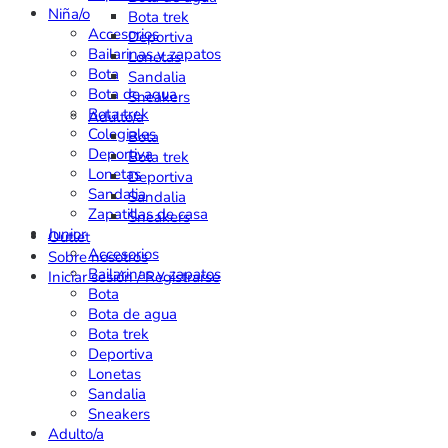
Niña/o
Bota trek
Accesorios
Deportiva
Bailarinas y zapatos
Lonetas
Bota
Sandalia
Bota de agua
Sneakers
Bota trek
Adulto/a
Colegiales
Bota
Deportiva
Bota trek
Lonetas
Deportiva
Sandalia
Sandalia
Zapatillas de casa
Sneakers
Junior
Outlet
Accesorios
Sobre nosotros
Bailarinas y zapatos
Iniciar sesión / Registrarse
Bota
Bota de agua
Bota trek
Deportiva
Lonetas
Sandalia
Sneakers
Adulto/a