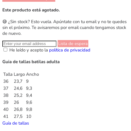
Este producto está agotado.
😅 ¿Sin stock? Esto vuela. Apúntate con tu email y no te quedes
sin el próximo. Te avisaremos por email cuando tengamos stock
de nuevo.
Lista de espera
He leído y acepto la
política de privacidad
Guia de tallas batilas adulta
Talla
Largo
Ancho
36
23,7
9
37
24,6
9,3
38
25,2
9,4
39
26
9,6
40
26,8
9,8
41
27,5
10
Guía de tallas