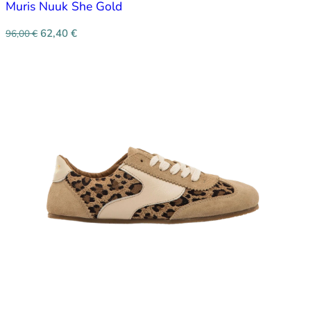
Muris Nuuk She Gold
62,40
€
96,00
€