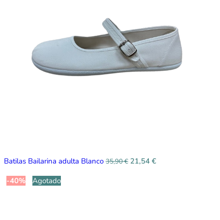
Batilas Bailarina adulta Blanco
21,54
€
35,90
€
-40%
Agotado