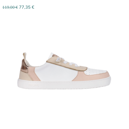
77,35
€
119,00
€