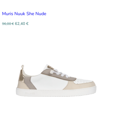
Muris Nuuk She Nude
62,40
€
96,00
€