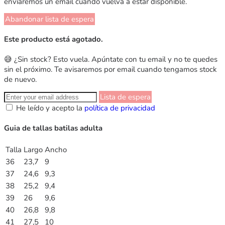
enviaremos un email cuando vuelva a estar disponible.
Abandonar lista de espera
Este producto está agotado.
😅 ¿Sin stock? Esto vuela. Apúntate con tu email y no te quedes
sin el próximo. Te avisaremos por email cuando tengamos stock
de nuevo.
Lista de espera
He leído y acepto la
política de privacidad
Guia de tallas batilas adulta
Talla
Largo
Ancho
36
23,7
9
37
24,6
9,3
38
25,2
9,4
39
26
9,6
40
26,8
9,8
41
27,5
10