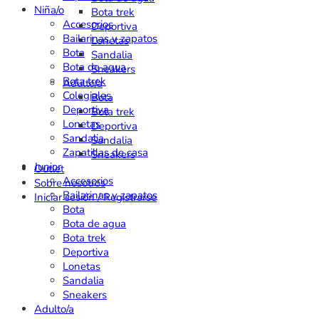
Niña/o
Bota trek
Accesorios
Deportiva
Bailarinas y zapatos
Lonetas
Bota
Sandalia
Bota de agua
Sneakers
Bota trek
Adulto/a
Colegiales
Bota
Deportiva
Bota trek
Lonetas
Deportiva
Sandalia
Sandalia
Zapatillas de casa
Sneakers
Junior
Outlet
Accesorios
Sobre nosotros
Bailarinas y zapatos
Iniciar sesión / Registrarse
Bota
Bota de agua
Bota trek
Deportiva
Lonetas
Sandalia
Sneakers
Adulto/a