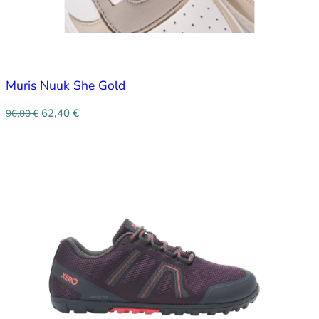
Muris Nuuk She Gold
62,40
€
96,00
€