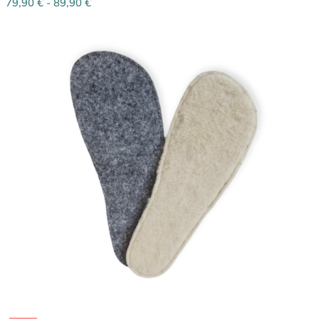
79,90
€
-
89,90
€