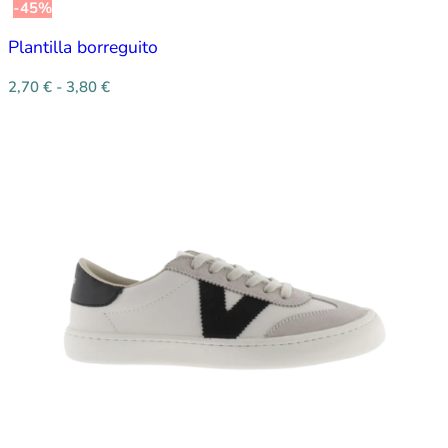
-45%
Plantilla borreguito
2,70
€
-
3,80
€