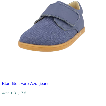
Blanditos Faro Azul jeans
31,17
€
47,95
€