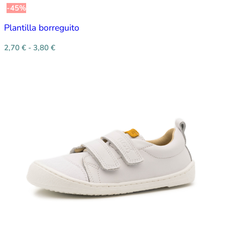
-45%
Plantilla borreguito
2,70
€
-
3,80
€