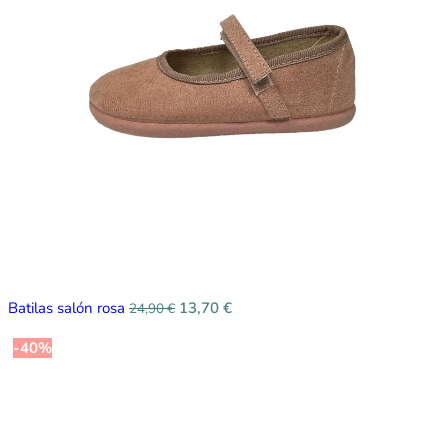
Batilas salón rosa
13,70
€
24,90
€
-40%