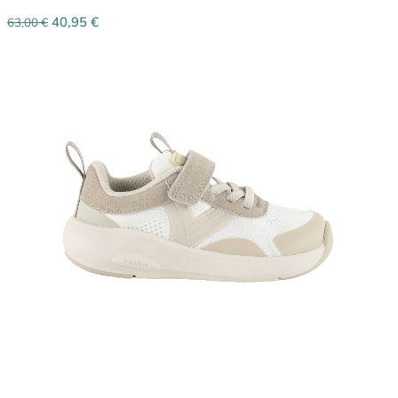
40,95
€
63,00
€