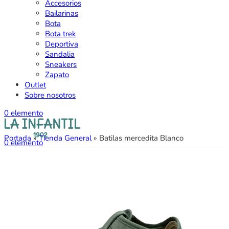
Accesorios
Bailarinas
Bota
Bota trek
Deportiva
Sandalia
Sneakers
Zapato
Outlet
Sobre nosotros
0
elemento
Portada
»
Tienda General
»
Batilas mercedita Blanco
0
elemento