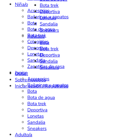
Niña/o
Bota trek
Accesorios
Deportiva
Bailarinas y zapatos
Lonetas
Bota
Sandalia
Bota de agua
Sneakers
Bota trek
Adulto/a
Colegiales
Bota
Deportiva
Bota trek
Lonetas
Deportiva
Sandalia
Sandalia
Zapatillas de casa
Sneakers
Junior
Outlet
Accesorios
Sobre nosotros
Bailarinas y zapatos
Iniciar sesión / Registrarse
Bota
Bota de agua
Bota trek
Deportiva
Lonetas
Sandalia
Sneakers
Adulto/a