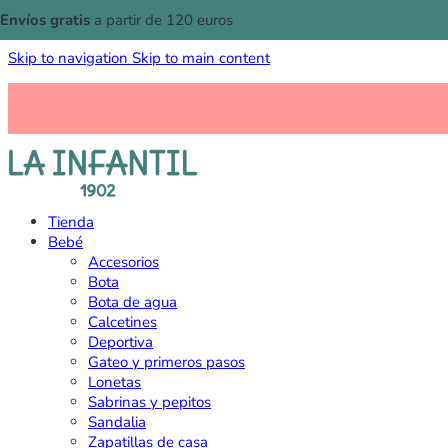
Envíos gratis
a partir de 120 euros
Skip to navigation
Skip to main content
Tienda
Bebé
Accesorios
Bota
Bota de agua
Calcetines
Deportiva
Gateo y primeros pasos
Lonetas
Sabrinas y pepitos
Sandalia
Zapatillas de casa