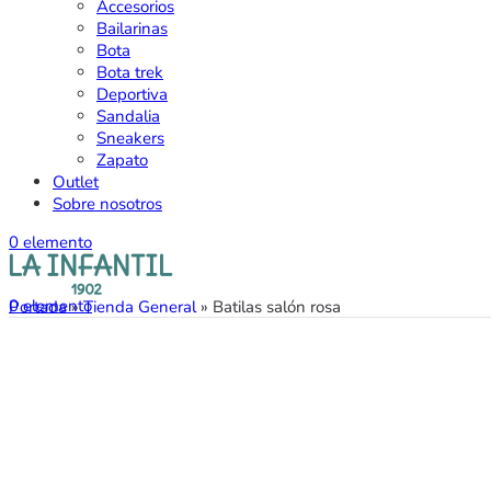
Accesorios
Bailarinas
Bota
Bota trek
Deportiva
Sandalia
Sneakers
Zapato
Outlet
Sobre nosotros
0
elemento
0
elemento
Portada
»
Tienda General
»
Batilas salón rosa