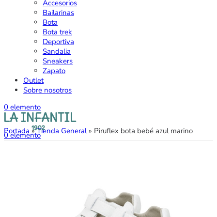
Accesorios
Bailarinas
Bota
Bota trek
Deportiva
Sandalia
Sneakers
Zapato
Outlet
Sobre nosotros
0
elemento
Portada
»
Tienda General
»
Piruflex bota bebé azul marino
0
elemento