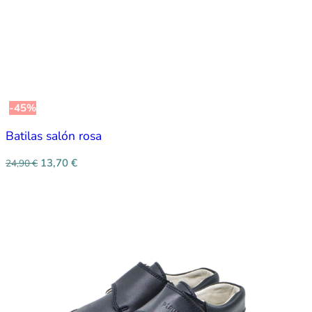
-45%
Batilas salón rosa
13,70
€
24,90
€