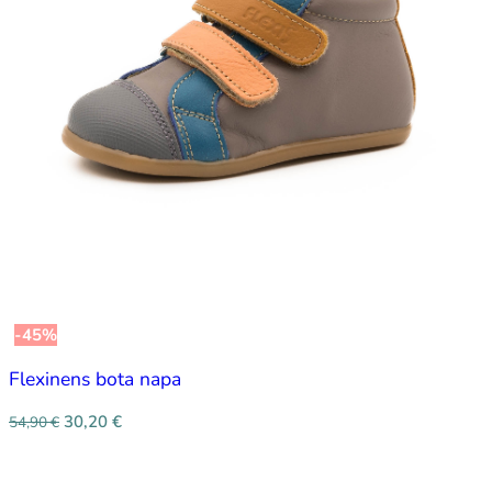
-45%
Flexinens bota napa
30,20
€
54,90
€