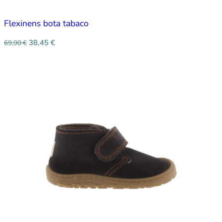
Flexinens bota tabaco
38,45
€
69,90
€