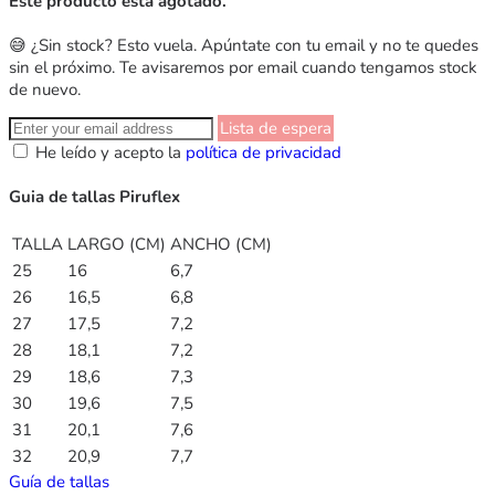
Este producto está agotado.
😅 ¿Sin stock? Esto vuela. Apúntate con tu email y no te quedes
sin el próximo. Te avisaremos por email cuando tengamos stock
de nuevo.
Lista de espera
He leído y acepto la
política de privacidad
Guia de tallas Piruflex
TALLA
LARGO (CM)
ANCHO (CM)
25
16
6,7
26
16,5
6,8
27
17,5
7,2
28
18,1
7,2
29
18,6
7,3
30
19,6
7,5
31
20,1
7,6
32
20,9
7,7
Guía de tallas