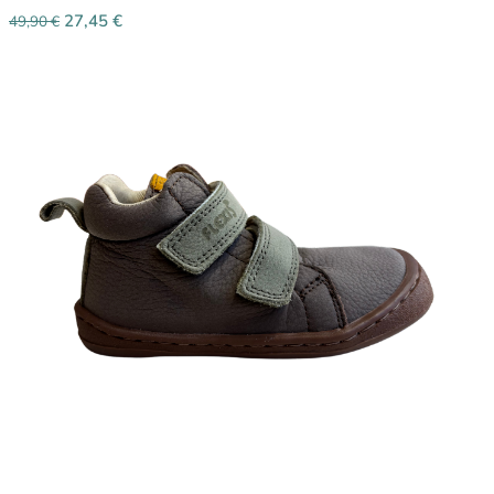
27,45
€
49,90
€