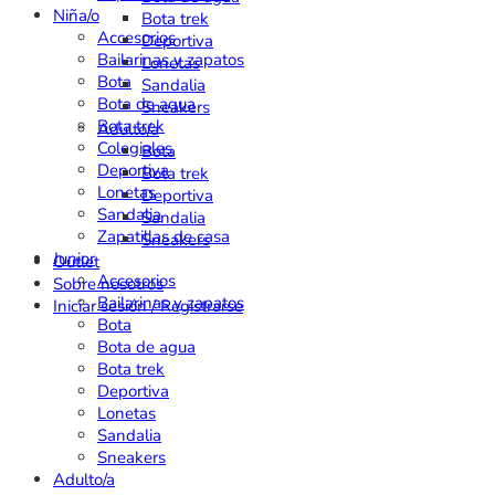
Niña/o
Bota trek
Accesorios
Deportiva
Bailarinas y zapatos
Lonetas
Bota
Sandalia
Bota de agua
Sneakers
Bota trek
Adulto/a
Colegiales
Bota
Deportiva
Bota trek
Lonetas
Deportiva
Sandalia
Sandalia
Zapatillas de casa
Sneakers
Junior
Outlet
Accesorios
Sobre nosotros
Bailarinas y zapatos
Iniciar sesión / Registrarse
Bota
Bota de agua
Bota trek
Deportiva
Lonetas
Sandalia
Sneakers
Adulto/a