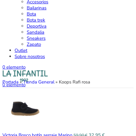
Accesorios
Bailarinas
Bota
Bota trek
Deportiva
Sandalia
Sneakers
Zapato
Outlet
Sobre nosotros
0
elemento
Portada
»
Tienda General
»
Koops Rafi rosa
0
elemento
Victoria Bosco botín serraje Marino
32,95
€
59,90
€