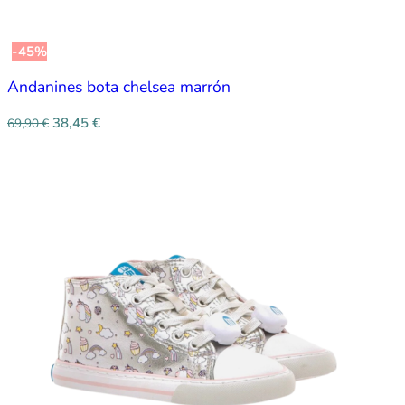
-45%
Andanines bota chelsea marrón
38,45
€
69,90
€