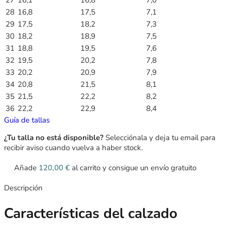
28
16,8
17,5
7,1
29
17,5
18,2
7,3
30
18,2
18,9
7,5
31
18,8
19,5
7,6
32
19,5
20,2
7,8
33
20,2
20,9
7,9
34
20,8
21,5
8,1
35
21,5
22,2
8,2
36
22,2
22,9
8,4
Guía de tallas
¿Tu talla no está disponible?
Selecciónala y deja tu email para
recibir aviso cuando vuelva a haber stock.
Añade
120,00
€
al carrito y consigue un envío gratuito
Descripción
Características del calzado