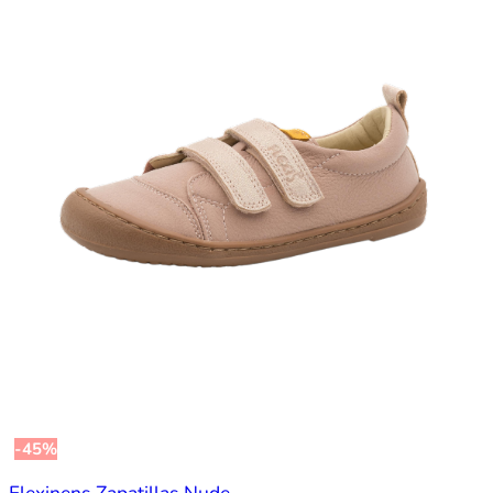
-45%
Flexinens Zapatillas Nude