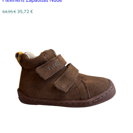
35,72
€
64,95
€