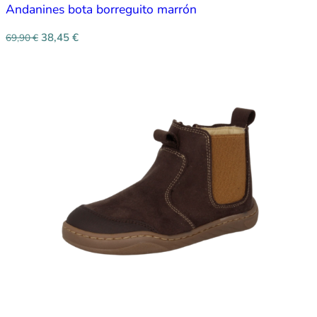
Andanines bota borreguito marrón
38,45
€
69,90
€