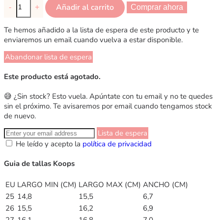
Añadir al carrito
-
+
Comprar ahora
Te hemos añadido a la lista de espera de este producto y te
enviaremos un email cuando vuelva a estar disponible.
Abandonar lista de espera
Este producto está agotado.
😅 ¿Sin stock? Esto vuela. Apúntate con tu email y no te quedes
sin el próximo. Te avisaremos por email cuando tengamos stock
de nuevo.
Lista de espera
He leído y acepto la
política de privacidad
Guia de tallas Koops
EU
LARGO MIN (CM)
LARGO MAX (CM)
ANCHO (CM)
25
14,8
15,5
6,7
26
15,5
16,2
6,9
27
16,1
16,8
7,0