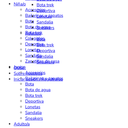
Niña/o
Bota trek
Accesorios
Deportiva
Bailarinas y zapatos
Lonetas
Bota
Sandalia
Bota de agua
Sneakers
Bota trek
Adulto/a
Colegiales
Bota
Deportiva
Bota trek
Lonetas
Deportiva
Sandalia
Sandalia
Zapatillas de casa
Sneakers
Junior
Outlet
Accesorios
Sobre nosotros
Bailarinas y zapatos
Iniciar sesión / Registrarse
Bota
Bota de agua
Bota trek
Deportiva
Lonetas
Sandalia
Sneakers
Adulto/a