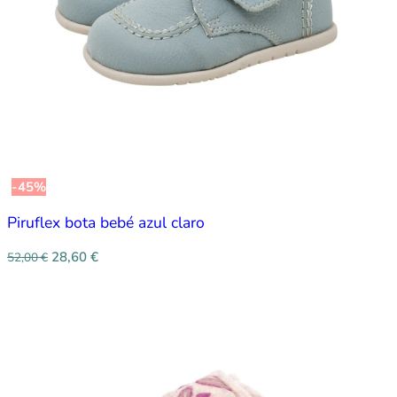
-45%
Piruflex bota bebé azul claro
28,60
€
52,00
€