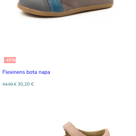
-45%
Flexinens bota napa
30,20
€
54,90
€