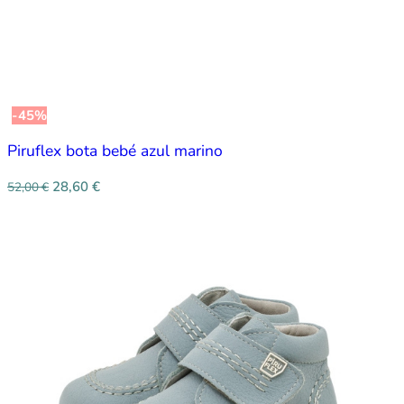
-45%
Piruflex bota bebé azul marino
28,60
€
52,00
€