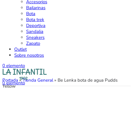
Accesorios
Bailarinas
Bota
Bota trek
Deportiva
Sandalia
Sneakers
Zapato
Outlet
Sobre nosotros
0
elemento
Portada
»
Tienda General
»
Be Lenka bota de agua Pudds
0
elemento
Yellow