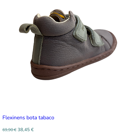
Flexinens bota tabaco
38,45
€
69,90
€