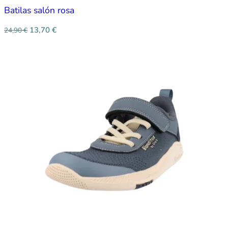
Batilas salón rosa
13,70
€
24,90
€