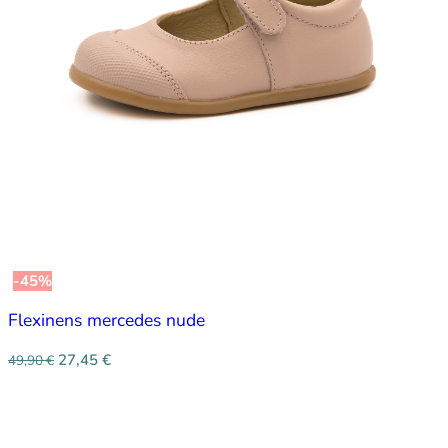
-45%
Flexinens mercedes nude
27,45
€
49,90
€