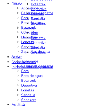
Niña/o
Bota trek
Accesorios
Deportiva
Bailarinas y zapatos
Lonetas
Bota
Sandalia
Bota de agua
Sneakers
Bota trek
Adulto/a
Colegiales
Bota
Deportiva
Bota trek
Lonetas
Deportiva
Sandalia
Sandalia
Zapatillas de casa
Sneakers
Junior
Outlet
Accesorios
Sobre nosotros
Bailarinas y zapatos
Iniciar sesión / Registrarse
Bota
Bota de agua
Bota trek
Deportiva
Lonetas
Sandalia
Sneakers
Adulto/a