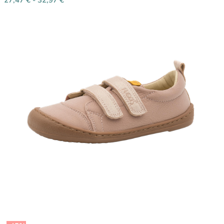
27,47
€
-
32,97
€