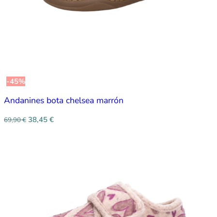
-45%
Andanines bota chelsea marrón
38,45
€
69,90
€