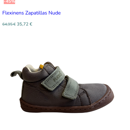
-45%
Flexinens Zapatillas Nude
35,72
€
64,95
€