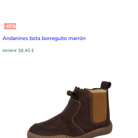
-45%
Andanines bota borreguito marrón
38,45
€
69,90
€