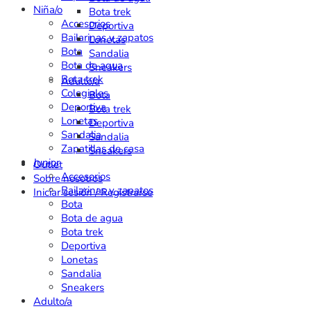
Niña/o
Bota trek
Accesorios
Deportiva
Bailarinas y zapatos
Lonetas
Bota
Sandalia
Bota de agua
Sneakers
Bota trek
Adulto/a
Colegiales
Bota
Deportiva
Bota trek
Lonetas
Deportiva
Sandalia
Sandalia
Zapatillas de casa
Sneakers
Junior
Outlet
Accesorios
Sobre nosotros
Bailarinas y zapatos
Iniciar sesión / Registrarse
Bota
Bota de agua
Bota trek
Deportiva
Lonetas
Sandalia
Sneakers
Adulto/a