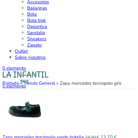
Accesorios
Bailarinas
Bota
Bota trek
Deportiva
Sandalia
Sneakers
Zapato
Outlet
Sobre nosotros
0
elemento
Portada
»
Tienda General
»
Zapy mercedes terciopelo gris
0
elemento
Zapy mercedes terciopelo verde botella
13,70
€
24,90
€