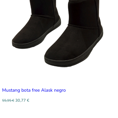
Mustang bota free Alask negro
30,77
€
55,95
€