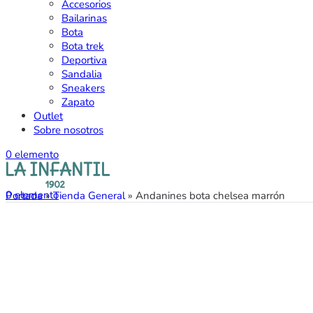
Accesorios
Bailarinas
Bota
Bota trek
Deportiva
Sandalia
Sneakers
Zapato
Outlet
Sobre nosotros
0
elemento
0
elemento
Portada
»
Tienda General
»
Andanines bota chelsea marrón