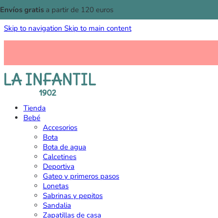
Envíos gratis
a partir de 120 euros
Skip to navigation
Skip to main content
Tienda
Bebé
Accesorios
Bota
Bota de agua
Calcetines
Deportiva
Gateo y primeros pasos
Lonetas
Sabrinas y pepitos
Sandalia
Zapatillas de casa