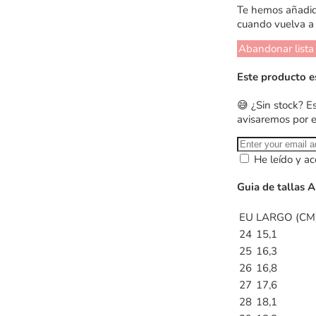
Te hemos añadido
cuando vuelva a 
Abandonar lista
Este producto e
😅 ¿Sin stock? E
avisaremos por 
He leído y ac
Guia de tallas 
EU
LARGO (CM
24
15,1
25
16,3
26
16,8
27
17,6
28
18,1