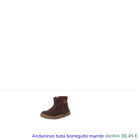
Andanines bota borreguito marrón
38,45
€
69,90
€