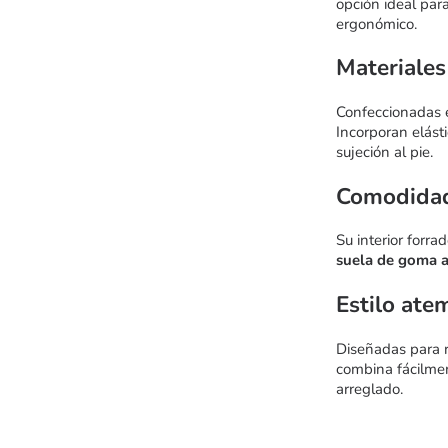
opción ideal par
ergonómico.
Materiales
Confeccionadas
Incorporan elásti
sujeción al pie.
Comodidad
Su interior forra
suela de goma a
Estilo ate
Diseñadas para r
combina fácilmen
arreglado.