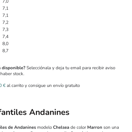
7,0
7,1
7,1
7,2
7,3
7,4
8,0
8,7
á disponible?
Selecciónala y deja tu email para recibir aviso
haber stock.
00
€
al carrito y consigue un envío gratuito
fantiles Andanines
tiles de Andanines
modelo
Chelsea
de color
Marron
son una