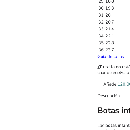
29
18,8
30
19,3
31
20
32
20,7
33
21,4
34
22,1
35
22,8
36
23,7
Guía de tallas
¿Tu talla no est
cuando vuelva a 
Añade
120,
Descripción
Botas in
Las
botas infan