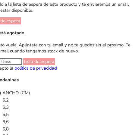
 a la lista de espera de este producto y te enviaremos un email
estar disponible.
 de espera
stá agotado.
sto vuela. Apúntate con tu email y no te quedes sin el próximo. Te
email cuando tengamos stock de nuevo.
Lista de espera
epto la
política de privacidad
Andanines
)
ANCHO (CM)
6,2
6,3
6,5
6,6
6,8