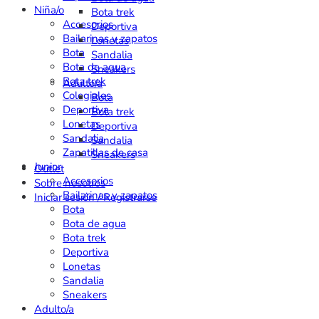
Niña/o
Bota trek
Accesorios
Deportiva
Bailarinas y zapatos
Lonetas
Bota
Sandalia
Bota de agua
Sneakers
Bota trek
Adulto/a
Colegiales
Bota
Deportiva
Bota trek
Lonetas
Deportiva
Sandalia
Sandalia
Zapatillas de casa
Sneakers
Junior
Outlet
Accesorios
Sobre nosotros
Bailarinas y zapatos
Iniciar sesión / Registrarse
Bota
Bota de agua
Bota trek
Deportiva
Lonetas
Sandalia
Sneakers
Adulto/a