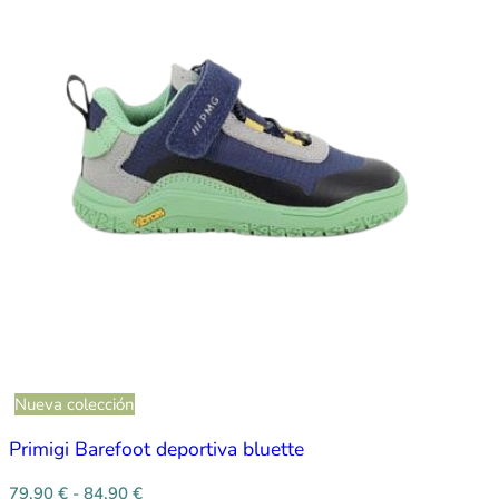
Nueva colección
Primigi Barefoot deportiva bluette
79,90
€
-
84,90
€