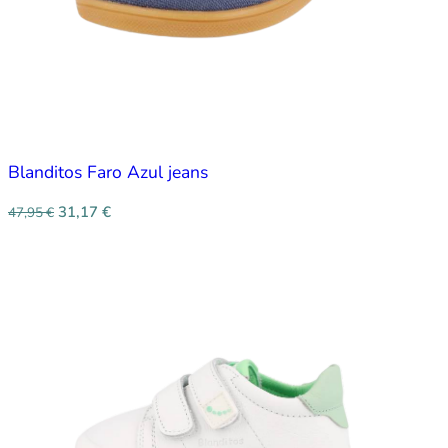
Blanditos Faro Azul jeans
31,17
€
47,95
€