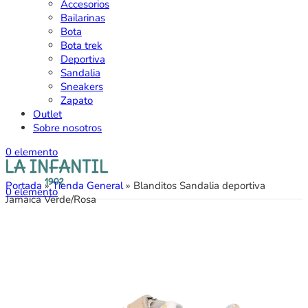
Accesorios
Bailarinas
Bota
Bota trek
Deportiva
Sandalia
Sneakers
Zapato
Outlet
Sobre nosotros
0
elemento
Portada
»
Tienda General
»
Blanditos Sandalia deportiva
0
elemento
Jamaica Verde/Rosa