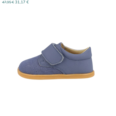
31,17
€
47,95
€