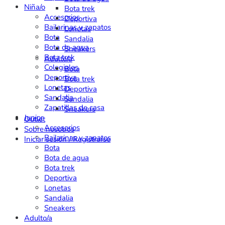
Niña/o
Bota trek
Accesorios
Deportiva
Bailarinas y zapatos
Lonetas
Bota
Sandalia
Bota de agua
Sneakers
Bota trek
Adulto/a
Colegiales
Bota
Deportiva
Bota trek
Lonetas
Deportiva
Sandalia
Sandalia
Zapatillas de casa
Sneakers
Junior
Outlet
Accesorios
Sobre nosotros
Bailarinas y zapatos
Iniciar sesión / Registrarse
Bota
Bota de agua
Bota trek
Deportiva
Lonetas
Sandalia
Sneakers
Adulto/a