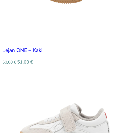
Lejan ONE – Kaki
51,00
€
60,00
€