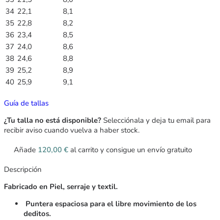
34
22,1
8,1
35
22,8
8,2
36
23,4
8,5
37
24,0
8,6
38
24,6
8,8
39
25,2
8,9
40
25,9
9,1
Guía de tallas
¿Tu talla no está disponible?
Selecciónala y deja tu email para
recibir aviso cuando vuelva a haber stock.
Añade
120,00
€
al carrito y consigue un envío gratuito
Descripción
Fabricado en Piel, serraje y textil.
Puntera espaciosa para el libre movimiento de los
deditos.