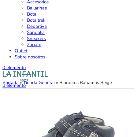
Accesorios
Bailarinas
Bota
Bota trek
Deportiva
Sandalia
Sneakers
Zapato
Outlet
Sobre nosotros
0
elemento
Portada
»
Tienda General
»
Blanditos Bahamas Beige
0
elemento