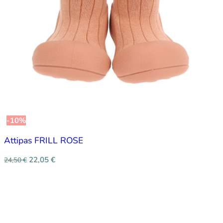
-10%
Attipas FRILL ROSE
22,05
€
24,50
€