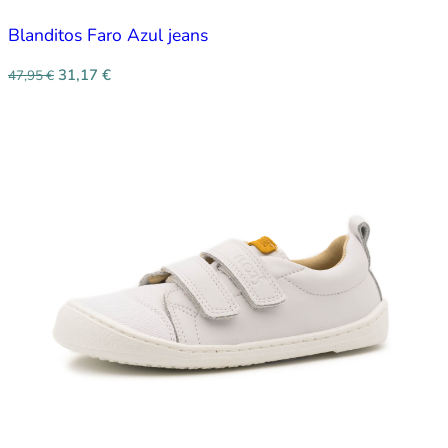
Blanditos Faro Azul jeans
31,17
€
47,95
€