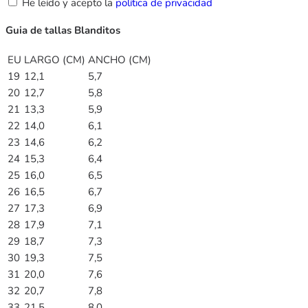
He leído y acepto la
política de privacidad
Guia de tallas Blanditos
EU
LARGO (CM)
ANCHO (CM)
19
12,1
5,7
20
12,7
5,8
21
13,3
5,9
22
14,0
6,1
23
14,6
6,2
24
15,3
6,4
25
16,0
6,5
26
16,5
6,7
27
17,3
6,9
28
17,9
7,1
29
18,7
7,3
30
19,3
7,5
31
20,0
7,6
32
20,7
7,8
33
21,5
8,0