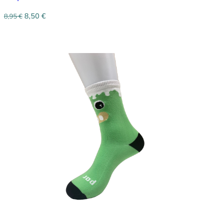
8,50
€
8,95
€