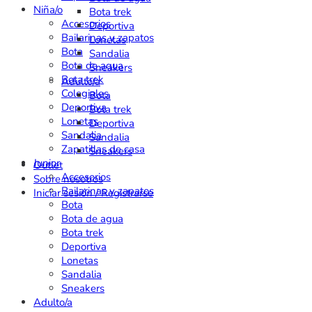
Niña/o
Bota trek
Accesorios
Deportiva
Bailarinas y zapatos
Lonetas
Bota
Sandalia
Bota de agua
Sneakers
Bota trek
Adulto/a
Colegiales
Bota
Deportiva
Bota trek
Lonetas
Deportiva
Sandalia
Sandalia
Zapatillas de casa
Sneakers
Junior
Outlet
Accesorios
Sobre nosotros
Bailarinas y zapatos
Iniciar sesión / Registrarse
Bota
Bota de agua
Bota trek
Deportiva
Lonetas
Sandalia
Sneakers
Adulto/a