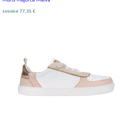
77,35
€
119,00
€