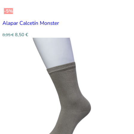
-5%
Alapar Calcetín Monster
8,50
€
8,95
€