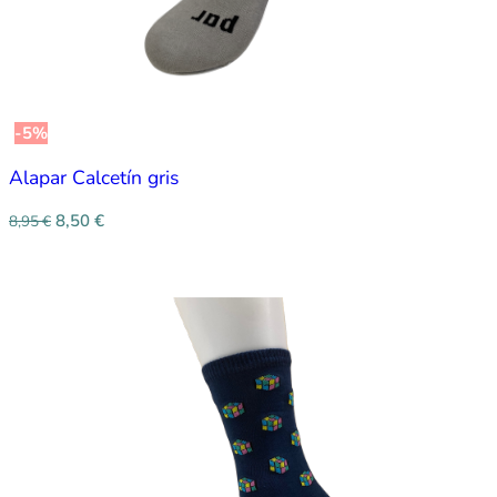
-5%
Alapar Calcetín gris
8,50
€
8,95
€