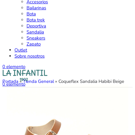
Accesorios
Bailarinas
Bota
Bota trek
Deportiva
Sandalia
Sneakers
Zapato
Outlet
Sobre nosotros
0
elemento
Portada
»
Tienda General
»
Coqueflex Sandalia Habibi Beige
0
elemento