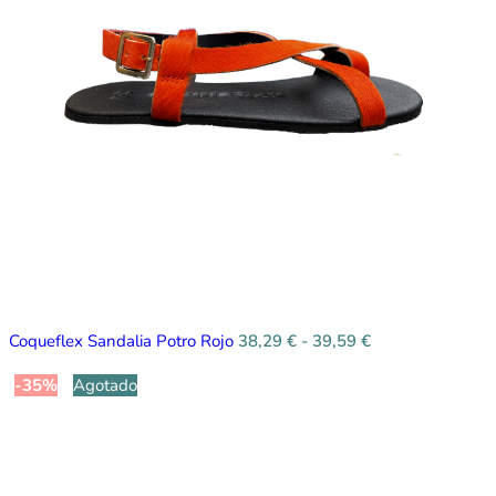
Coqueflex Sandalia Potro Rojo
38,29
€
-
39,59
€
-35%
Agotado