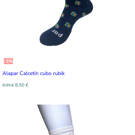
-5%
Alapar Calcetín cubo rubik
8,50
€
8,95
€