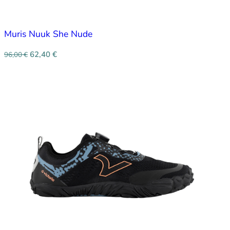
Muris Nuuk She Nude
62,40
€
96,00
€