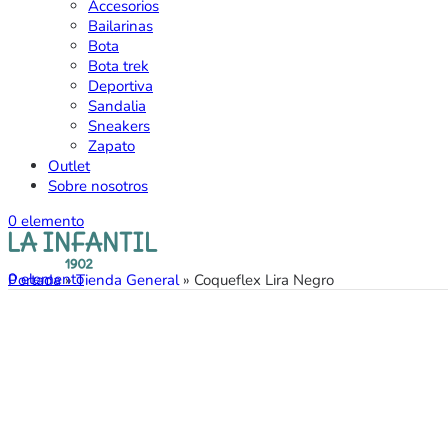
Accesorios
Bailarinas
Bota
Bota trek
Deportiva
Sandalia
Sneakers
Zapato
Outlet
Sobre nosotros
0
elemento
0
elemento
Portada
»
Tienda General
»
Coqueflex Lira Negro