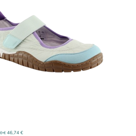
46,74
€
90
€