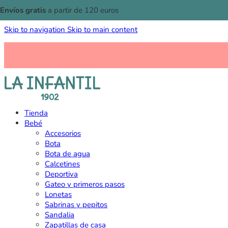
Envíos gratis
a partir de 120 euros
Skip to navigation
Skip to main content
Tienda
Bebé
Accesorios
Bota
Bota de agua
Calcetines
Deportiva
Gateo y primeros pasos
Lonetas
Sabrinas y pepitos
Sandalia
Zapatillas de casa