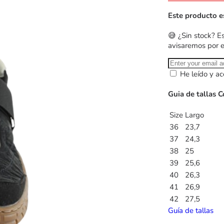
Este producto e
😅 ¿Sin stock? E
avisaremos por 
He leído y ac
Guia de tallas 
Size
Largo
36
23,7
37
24,3
38
25
39
25,6
40
26,3
41
26,9
42
27,5
Guía de tallas