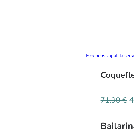
Flexinens zapatilla serr
Coquefle
4
71,90
€
Bailarin