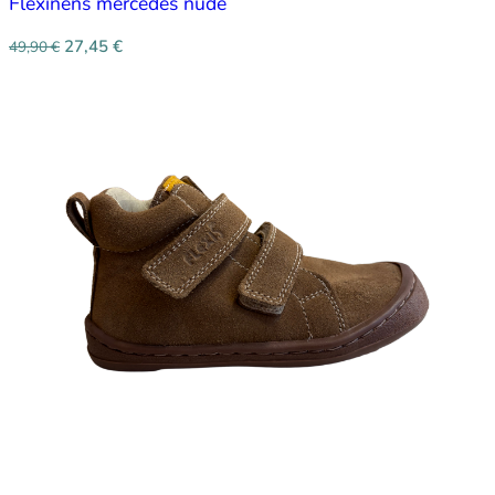
Flexinens mercedes nude
27,45
€
49,90
€