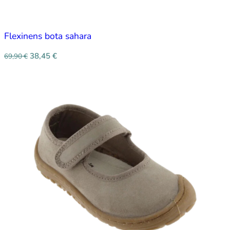
Flexinens bota sahara
38,45
€
69,90
€