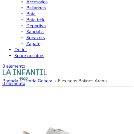
Accesorios
Bailarinas
Bota
Bota trek
Deportiva
Sandalia
Sneakers
Zapato
Outlet
Sobre nosotros
0
elemento
Portada
»
Tienda General
»
Flexinens Botines Arena
0
elemento