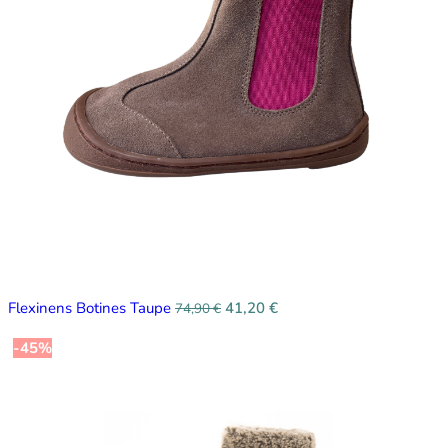
Flexinens Botines Taupe
41,20
€
74,90
€
-45%