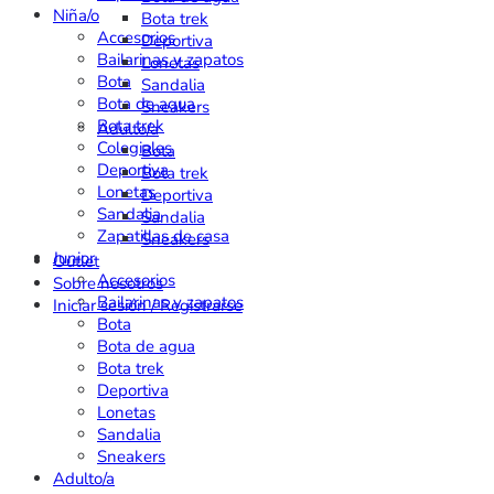
Niña/o
Bota trek
Accesorios
Deportiva
Bailarinas y zapatos
Lonetas
Bota
Sandalia
Bota de agua
Sneakers
Bota trek
Adulto/a
Colegiales
Bota
Deportiva
Bota trek
Lonetas
Deportiva
Sandalia
Sandalia
Zapatillas de casa
Sneakers
Junior
Outlet
Accesorios
Sobre nosotros
Bailarinas y zapatos
Iniciar sesión / Registrarse
Bota
Bota de agua
Bota trek
Deportiva
Lonetas
Sandalia
Sneakers
Adulto/a