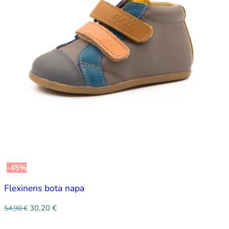
-45%
Flexinens bota napa
30,20
€
54,90
€