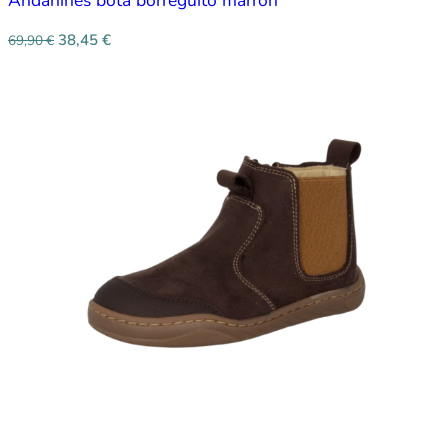
Andanines bota borreguito marrón
38,45
€
69,90
€