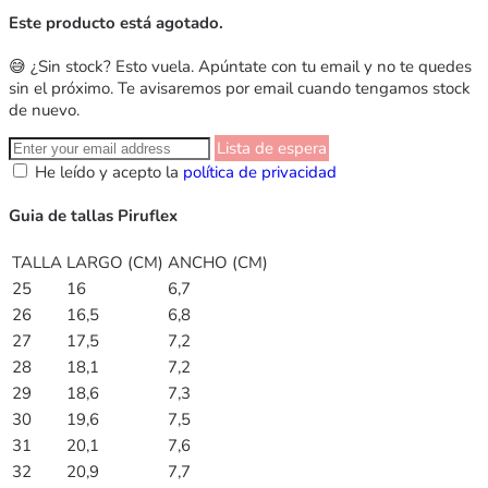
Este producto está agotado.
😅 ¿Sin stock? Esto vuela. Apúntate con tu email y no te quedes
sin el próximo. Te avisaremos por email cuando tengamos stock
de nuevo.
Lista de espera
He leído y acepto la
política de privacidad
Guia de tallas Piruflex
TALLA
LARGO (CM)
ANCHO (CM)
25
16
6,7
26
16,5
6,8
27
17,5
7,2
28
18,1
7,2
29
18,6
7,3
30
19,6
7,5
31
20,1
7,6
32
20,9
7,7