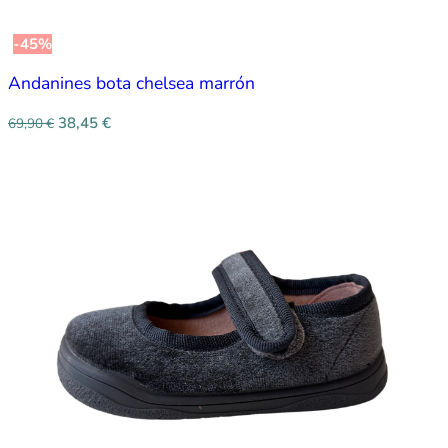
-45%
Andanines bota chelsea marrón
38,45
€
69,90
€