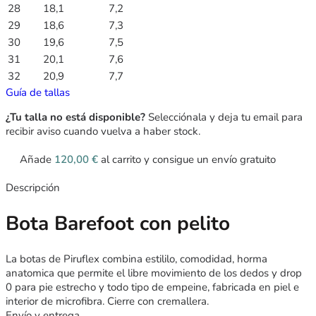
28
18,1
7,2
29
18,6
7,3
30
19,6
7,5
31
20,1
7,6
32
20,9
7,7
Guía de tallas
¿Tu talla no está disponible?
Selecciónala y deja tu email para
recibir aviso cuando vuelva a haber stock.
Añade
120,00
€
al carrito y consigue un envío gratuito
Descripción
Bota Barefoot con pelito
La botas de Piruflex combina estililo, comodidad, horma
anatomica que permite el libre movimiento de los dedos y drop
0 para pie estrecho y todo tipo de empeine, fabricada en piel e
interior de microfibra. Cierre con cremallera.
Envío y entrega