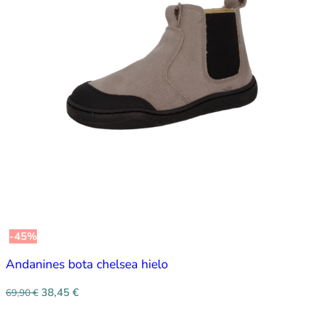
-45%
Andanines bota chelsea hielo
38,45
€
69,90
€