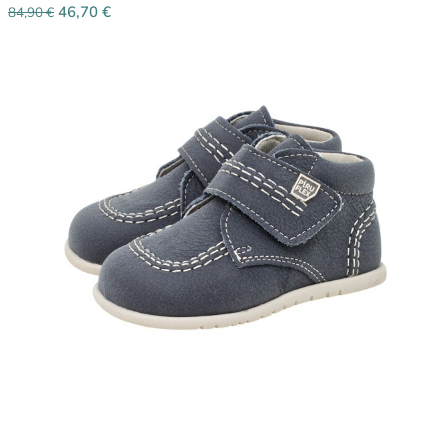
46,70
€
84,90
€