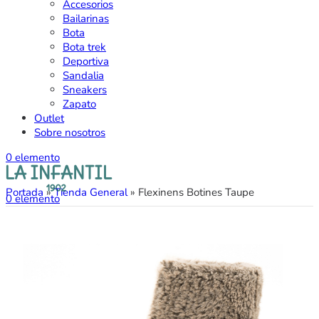
Accesorios
Bailarinas
Bota
Bota trek
Deportiva
Sandalia
Sneakers
Zapato
Outlet
Sobre nosotros
0
elemento
Portada
»
Tienda General
»
Flexinens Botines Taupe
0
elemento