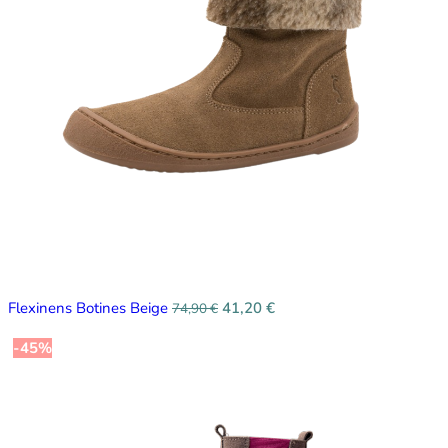
Flexinens Botines Beige
41,20
€
74,90
€
-45%