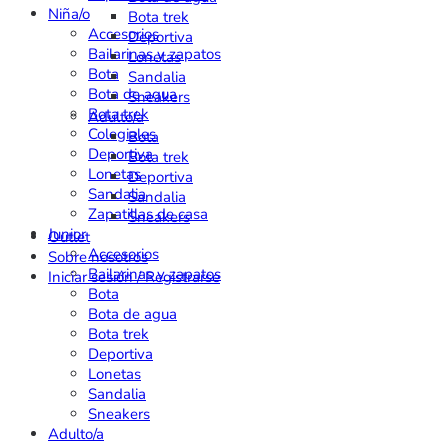
Niña/o
Bota trek
Accesorios
Deportiva
Bailarinas y zapatos
Lonetas
Bota
Sandalia
Bota de agua
Sneakers
Bota trek
Adulto/a
Colegiales
Bota
Deportiva
Bota trek
Lonetas
Deportiva
Sandalia
Sandalia
Zapatillas de casa
Sneakers
Junior
Outlet
Accesorios
Sobre nosotros
Bailarinas y zapatos
Iniciar sesión / Registrarse
Bota
Bota de agua
Bota trek
Deportiva
Lonetas
Sandalia
Sneakers
Adulto/a