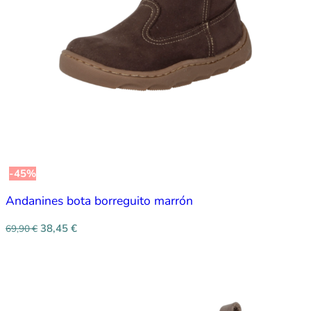
-45%
Andanines bota borreguito marrón
38,45
€
69,90
€