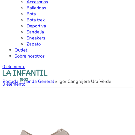
Accesorios
Bailarinas
Bota
Bota trek
Deportiva
Sandalia
Sneakers
Zapato
Outlet
Sobre nosotros
0
elemento
Portada
»
Tienda General
»
Igor Cangrejera Ura Verde
0
elemento