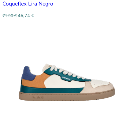
Coqueflex Lira Negro
46,74
€
71,90
€