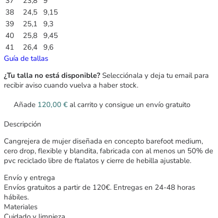
37
23,8
9
38
24,5
9,15
39
25,1
9,3
40
25,8
9,45
41
26,4
9,6
Guía de tallas
¿Tu talla no está disponible?
Selecciónala y deja tu email para
recibir aviso cuando vuelva a haber stock.
Añade
120,00
€
al carrito y consigue un envío gratuito
Descripción
Cangrejera de mujer diseñada en concepto barefoot medium,
cero drop, flexible y blandita, fabricada con al menos un 50% de
pvc reciclado libre de ftalatos y cierre de hebilla ajustable.
Envío y entrega
Envíos gratuitos a partir de 120€. Entregas en 24-48 horas
hábiles.
Materiales
Cuidado y limpieza