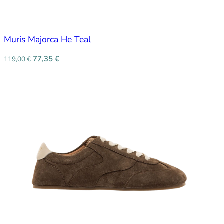
Muris Majorca He Teal
77,35
€
119,00
€