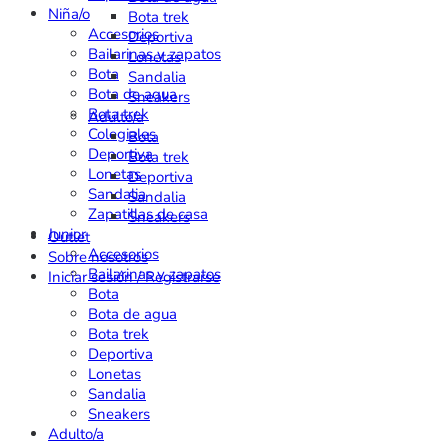
Niña/o
Bota trek
Accesorios
Deportiva
Bailarinas y zapatos
Lonetas
Bota
Sandalia
Bota de agua
Sneakers
Bota trek
Adulto/a
Colegiales
Bota
Deportiva
Bota trek
Lonetas
Deportiva
Sandalia
Sandalia
Zapatillas de casa
Sneakers
Junior
Outlet
Accesorios
Sobre nosotros
Bailarinas y zapatos
Iniciar sesión / Registrarse
Bota
Bota de agua
Bota trek
Deportiva
Lonetas
Sandalia
Sneakers
Adulto/a