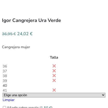
Igor Cangrejera Ura Verde
24,02
€
36,95
€
Cangrejera mujer
Talla
36
37
38
39
40
41
Limpiar
Añadir sobre regalo (
1,50
€
)