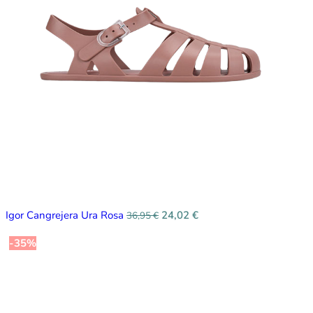
Igor Cangrejera Ura Rosa
24,02
€
36,95
€
-35%