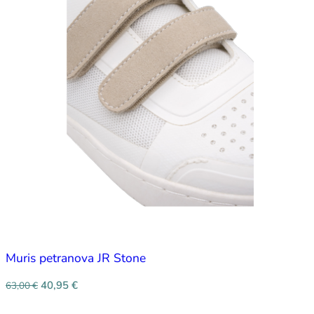
Muris petranova JR Stone
40,95
€
63,00
€