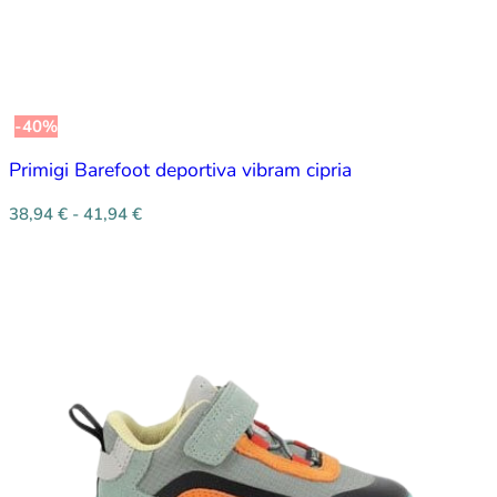
-40%
Primigi Barefoot deportiva vibram cipria
38,94
€
-
41,94
€