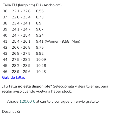
Talla
EU (largo cm)
EU (Ancho cm)
36
22,1 - 22,8
8,56
37
22,8 - 23,4
8,73
38
23,4 - 24,1
8,9
39
24,1 - 24,7
9,07
40
24,7 - 25,4
9,24
41
25,4 - 26,1
9,41 (Women) 9,58 (Men)
42
26,6 - 26,8
9,75
43
26,8 - 27,5
9,92
44
27,5 - 28,2
10,09
45
28,2 - 28,9
10,26
46
28,9 - 29,6
10,43
Guía de tallas
¿Tu talla no está disponible?
Selecciónala y deja tu email para
recibir aviso cuando vuelva a haber stock.
Añade
120,00
€
al carrito y consigue un envío gratuito
Descripción