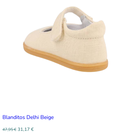
Blanditos Delhi Beige
31,17
€
47,95
€