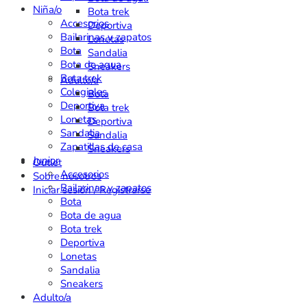
Niña/o
Bota trek
Accesorios
Deportiva
Bailarinas y zapatos
Lonetas
Bota
Sandalia
Bota de agua
Sneakers
Bota trek
Adulto/a
Colegiales
Bota
Deportiva
Bota trek
Lonetas
Deportiva
Sandalia
Sandalia
Zapatillas de casa
Sneakers
Junior
Outlet
Accesorios
Sobre nosotros
Bailarinas y zapatos
Iniciar sesión / Registrarse
Bota
Bota de agua
Bota trek
Deportiva
Lonetas
Sandalia
Sneakers
Adulto/a