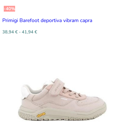
-40%
Primigi Barefoot deportiva vibram capra
38,94
€
-
41,94
€