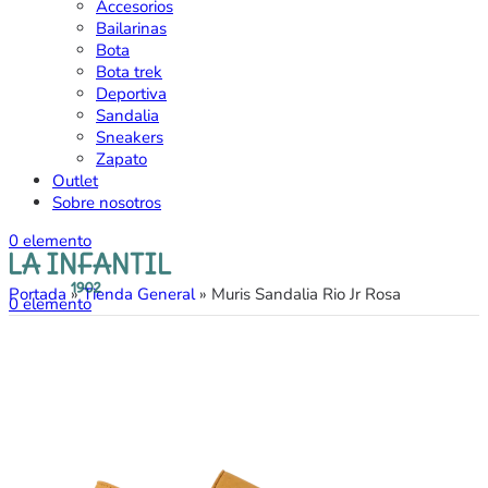
Accesorios
Bailarinas
Bota
Bota trek
Deportiva
Sandalia
Sneakers
Zapato
Outlet
Sobre nosotros
0
elemento
Portada
»
Tienda General
»
Muris Sandalia Rio Jr Rosa
0
elemento