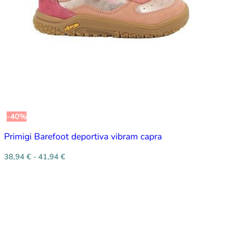
-40%
Primigi Barefoot deportiva vibram capra
38,94
€
-
41,94
€