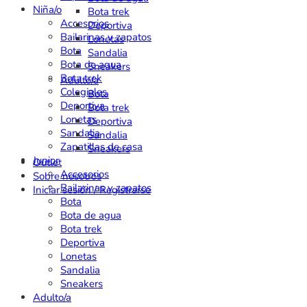
Niña/o
Bota trek
Accesorios
Deportiva
Bailarinas y zapatos
Lonetas
Bota
Sandalia
Bota de agua
Sneakers
Bota trek
Adulto/a
Colegiales
Bota
Deportiva
Bota trek
Lonetas
Deportiva
Sandalia
Sandalia
Zapatillas de casa
Sneakers
Junior
Outlet
Accesorios
Sobre nosotros
Bailarinas y zapatos
Iniciar sesión / Registrarse
Bota
Bota de agua
Bota trek
Deportiva
Lonetas
Sandalia
Sneakers
Adulto/a