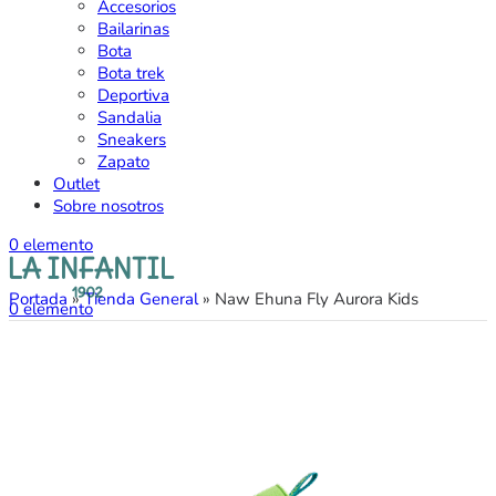
Accesorios
Bailarinas
Bota
Bota trek
Deportiva
Sandalia
Sneakers
Zapato
Outlet
Sobre nosotros
0
elemento
Portada
»
Tienda General
»
Naw Ehuna Fly Aurora Kids
0
elemento