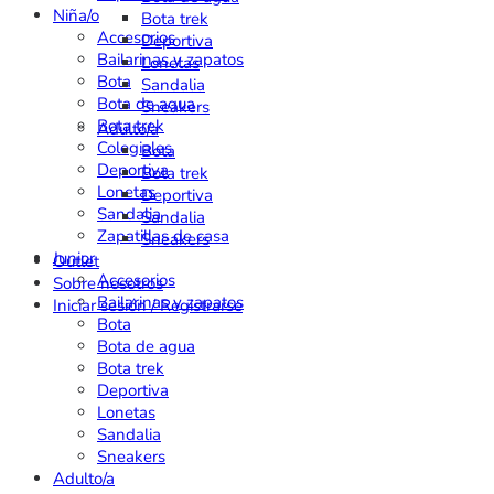
Niña/o
Bota trek
Accesorios
Deportiva
Bailarinas y zapatos
Lonetas
Bota
Sandalia
Bota de agua
Sneakers
Bota trek
Adulto/a
Colegiales
Bota
Deportiva
Bota trek
Lonetas
Deportiva
Sandalia
Sandalia
Zapatillas de casa
Sneakers
Junior
Outlet
Accesorios
Sobre nosotros
Bailarinas y zapatos
Iniciar sesión / Registrarse
Bota
Bota de agua
Bota trek
Deportiva
Lonetas
Sandalia
Sneakers
Adulto/a