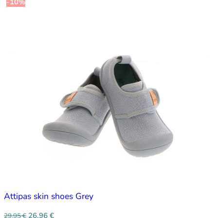
-10%
Attipas skin shoes Grey
26,96
€
29,95
€