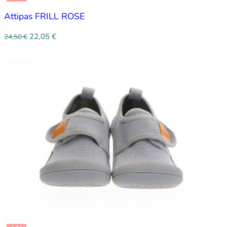
Attipas FRILL ROSE
22,05
€
24,50
€