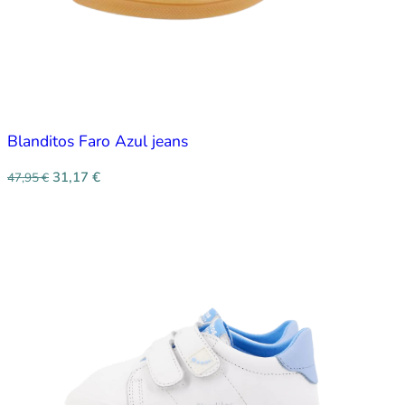
Blanditos Faro Azul jeans
31,17
€
47,95
€