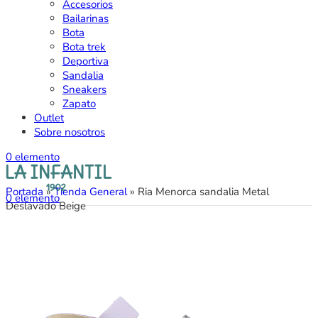
Accesorios
Bailarinas
Bota
Bota trek
Deportiva
Sandalia
Sneakers
Zapato
Outlet
Sobre nosotros
0
elemento
Portada
»
Tienda General
»
Ria Menorca sandalia Metal
0
elemento
Deslavado Beige