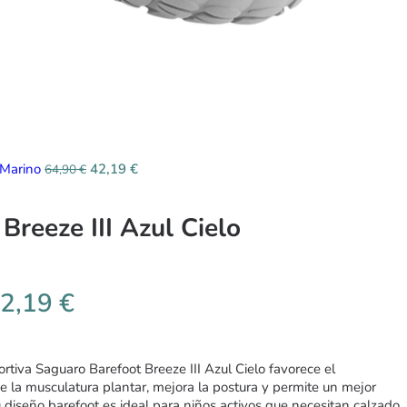
l Marino
42,19
€
64,90
€
Breeze III Azul Cielo
2,19
€
rtiva Saguaro Barefoot Breeze III Azul Cielo favorece el
de la musculatura plantar, mejora la postura y permite un mejor
u diseño barefoot es ideal para niños activos que necesitan calzado