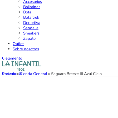
Accesorios
Bailarinas
Bota
Bota trek
Deportiva
Sandalia
Sneakers
Zapato
Outlet
Sobre nosotros
0
elemento
0
elemento
Portada
»
Tienda General
»
Saguaro Breeze III Azul Cielo