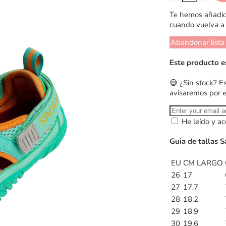
Te hemos añadido
cuando vuelva a 
Abandonar lista
Este producto e
😅 ¿Sin stock? E
avisaremos por 
He leído y ac
Guia de tallas 
EU
CM LARGO
26
17
27
17.7
28
18.2
29
18.9
30
19.6