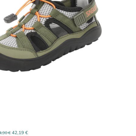
42,19
€
4,90
€