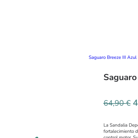
Saguaro Breeze III Azu
Saguaro 
4
64,90
€
La Sandalia Depo
fortalecimiento 
control motor. S