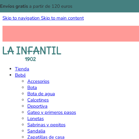
Envíos gratis
a partir de 120 euros
Skip to navigation
Skip to main content
Tienda
Bebé
Accesorios
Bota
Bota de agua
Calcetines
Deportiva
Gateo y primeros pasos
Lonetas
Sabrinas y pepitos
Sandalia
Zapatillas de casa